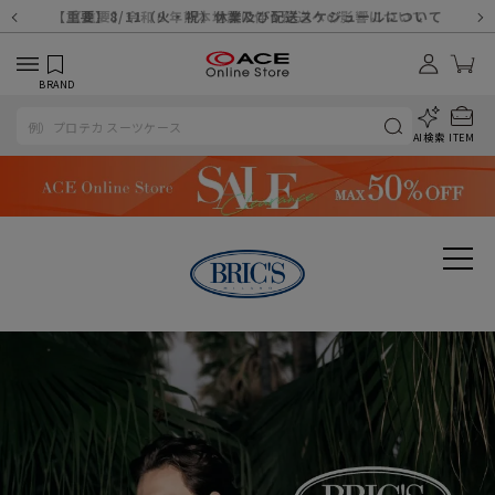
【重要】天候不良や交通状況・物量増等に伴う配送への影響について
【重要】納品書・領収書ペーパーレス化（電子化）のお知らせ
【重要】8/11（火・祝）休業及び配送スケジュールについて
【重要】令和８年熊本地震に伴う配送への影響について
【重要】SNSのなりすまし詐欺にご注意ください
【重要】各種メールが届かない場合に関しまして
【重要】悪質な詐欺サイトにご注意ください
【重要】お問い合わせのご対応に関しまして
BRAND
AI検索
ITEM