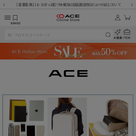
【重要】天候不良や交通状況・物量増等に伴う配送への影響について
【重要】納品書・領収書ペーパーレス化（電子化）のお知らせ
【重要】8/11（火・祝）休業及び配送スケジュールについて
【重要】令和８年熊本地震に伴う配送への影響について
【重要】システムエラーによる出荷遅延につきまして
【重要】SNSのなりすまし詐欺にご注意ください
【重要】各種メールが届かない場合に関しまして
【重要】悪質な詐欺サイトにご注意ください
【重要】お問い合わせのご対応に関しまして
BRAND
AI検索
ITEM