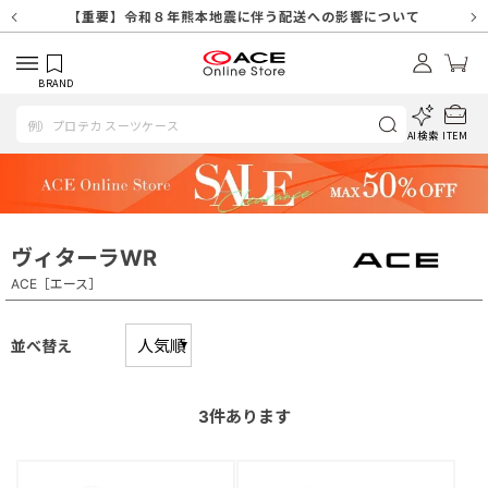
【重要】天候不良や交通状況・物量増等に伴う配送への影響について
【重要】納品書・領収書ペーパーレス化（電子化）のお知らせ
【重要】8/11（火・祝）休業及び配送スケジュールについて
【重要】令和８年熊本地震に伴う配送への影響について
【重要】SNSのなりすまし詐欺にご注意ください
【重要】各種メールが届かない場合に関しまして
【重要】悪質な詐欺サイトにご注意ください
【重要】お問い合わせのご対応に関しまして
BRAND
AI検索
ITEM
ヴィターラWR
ACE［エース］
並べ替え
3
件あります