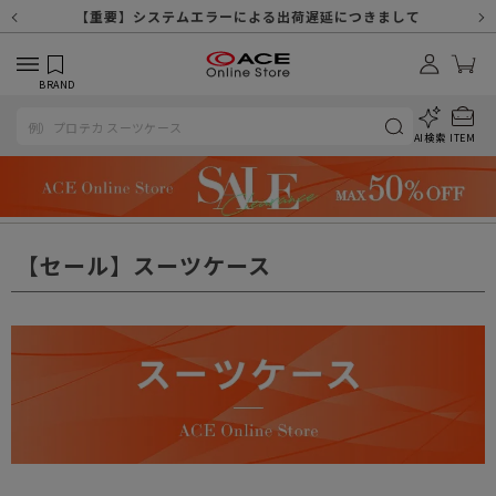
【重要】天候不良や交通状況・物量増等に伴う配送への影響について
【重要】納品書・領収書ペーパーレス化（電子化）のお知らせ
【重要】8/11（火・祝）休業及び配送スケジュールについて
【重要】令和８年熊本地震に伴う配送への影響について
【重要】システムエラーによる出荷遅延につきまして
【重要】SNSのなりすまし詐欺にご注意ください
【重要】各種メールが届かない場合に関しまして
【重要】悪質な詐欺サイトにご注意ください
【重要】お問い合わせのご対応に関しまして
BRAND
AI検索
ITEM
【セール】スーツケース