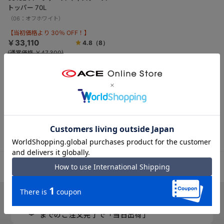
トッパー 70L
（06：オフホワイト）
【当初価格より 30％ OFF！】
￥33,110
4.8
（8）
(通常価格 ￥47,300)
ストッパー
5-7泊
1
件あります
PC
スマートフォン
月～金曜 13時／土曜 11時
までのご注文完了で「当日出荷」