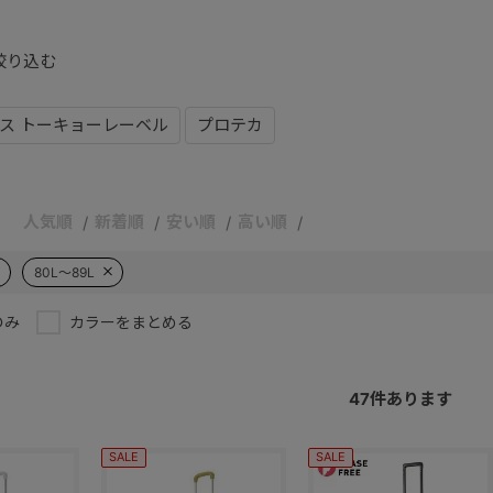
絞り込む
ス トーキョーレーベル
プロテカ
人気順
新着順
安い順
高い順
80L～89L
のみ
カラーをまとめる
47
件あります
SALE
SALE