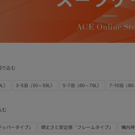
絞り込む
9L）
3-5泊（50～59L）
5-7泊（60～79L）
7-10泊（80
込む
ジッパータイプ」
頑丈さと安定感「フレームタイプ」
機内持