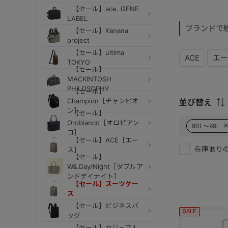
【セール】ace. GENE
LABEL
ブランドで
【セール】Kanana
project
【セール】ultima
ACE
エー
TOKYO
【セール】
MACKINTOSH
PHILOSOPHY
【セール】
Champion［チャンピオ
並び替え
ン］
【セール】
Orobianco［オロビアン
90L～99L
コ］
【セール】ACE［エー
在庫あり
ス］
【セール】
W&.Day/Night［ダブルア
ンドデイナイト］
【セール】スーツケー
ス
【セール】ビジネスバ
SALE
ッグ
【セール】カジュアル