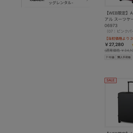
ッグレンタル-
【WEB限定】A
アル スーツケー
06973
（07：ピンクパ
【当初価格より 20
￥27,280
(
通常価格
￥34,1
7-10泊
預入手荷物
SALE