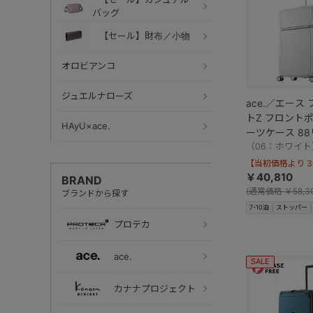
バッグ
【セール】財布／小物
オロビアンコ
ジュエルナローズ
ace.／エース
トZ フロントポケット ス
HAyU×ace.
ーツケース 8
05046
（06：ホワイト
【当初価格より 30
￥40,810
BRAND
(
通常価格
￥58,3
ブランドから探す
7-10泊
ストッパー
プロテカ
ace.
SALE
カナナプロジェクト