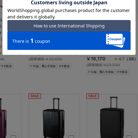
se トロトゥー
Jewelna Rose トロトゥー
Jewelna Rose トロトゥー
ポケットス
ル キャンディポケットス
ル キャンディポケットス
サイズ
ーツケース Ｌサイズ
ーツケース Ｌサイズ
ィピンク）
39873
（04:ミスティブルー）
39873
（07:スリーピーラベンダ
ー）
% OFF！】
【当初価格より 30% OFF！】
￥16,170
【当初価格より 30% OFF！】
4.7
（39）
4.7
（39）
￥16,170
4.7
（39）
0)
(
通常価格
￥23,100)
(
通常価格
￥23,100)
マチ拡張
7-10泊
預入手荷物
マチ拡張
7-10泊
預入手荷物
マチ拡張
SALE
SALE