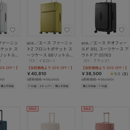
 ファーニッ
ace.／エース ファーニッ
ace.／エース テオフィー
トZ フロントポケット ス
ルド 95L スーツケース ア
8リットル
ーツケース 88リットル
ウトドア 05163
）
05046
（13：イエロー）
（01：ブラック）
% OFF！】
【当初価格より 30% OFF！】
【当初価格より 30% OFF！】
￥40,810
￥38,500
5.0
（2）
00)
(
通常価格
￥58,300)
(
通常価格
￥55,000)
預入手荷物
7-10泊
ストッパー
預入手荷物
預入手荷物
7-10泊
SALE
SALE