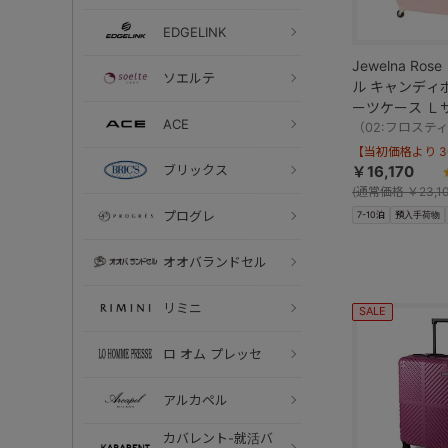
EDGELINK
Jewelna Ro
ソエルテ
ル キャンディ
ーツケース Ｌ
ACE
39873
（02:フロステ
【当初価格より 30
ブリックス
￥16,170
(
通常価格
￥23,10
プログレ
7-10泊
預入手荷物
オオバランドセル
リミニ
SALE
ロ オム プレッセ
アルカペル
カバレント-就活バ