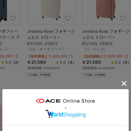
 テオフィー
Jewelna Rose フォギージ
Jewelna Rose フォギージ
ーツケース ア
ュエル トローリー
ュエル トローリー
3
85/100L 05903
85/100L 05903
ルー）
（06：オフホワイト）
（11：ピンク）
% OFF！】
【当初価格より 30% OFF！】
【当初価格より 30% OFF！】
￥21,560
￥21,560
5.0
（2）
5.0
（3）
5.0
（3）
00)
(
通常価格
￥30,800)
(
通常価格
￥30,800)
7-10泊
マチ拡張
7-10泊
マチ拡張
SALE
SALE