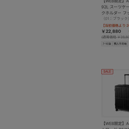
【WEB限定】A
92L スーツケ
クホルダー フ
05683
（01：ブラック
【当初価格より 20
￥22,880
(
通常価格
￥28,6
7-10泊
預入手荷物
SALE
【WEB限定】A