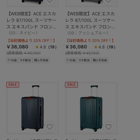
【WEB限定】ACE エスカ
【WEB限定】ACE エスカ
レラ 87/100L スーツケー
レラ 87/100L スーツケー
ス エキスパンド フロント
ス エキスパンド フロント
オープン 05653
（03：ネイビー）
オープン 05653
（09：アッシュブルー）
【当初価格より 20% OFF！】
【当初価格より 20% OFF！】
￥36,080
￥36,080
4.8
（19）
4.8
（19）
(
通常価格
￥45,100)
(
通常価格
￥45,100)
7-10泊
マチ拡張
預入手荷物
7-10泊
マチ拡張
預入手荷物
SALE
SALE