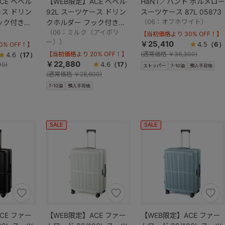
CE ベベル
【WEB限定】ACE ベベル
HaNT／ハント ポルメロー
ース ドリン
92L スーツケース ドリン
スーツケース 87L 05873
ック付き
クホルダー フック付き
（06：オフホワイト）
）
05683
（06：ミルク（アイボリ
【当初価格より 30% OFF！】
ー））
￥25,410
4.5
（6）
% OFF！】
【当初価格より 20% OFF！】
(
通常価格
￥36,300)
4.6
（17）
￥22,880
4.6
（17）
00)
ストッパー
7-10泊
預入手荷物
(
通常価格
￥28,600)
7-10泊
預入手荷物
SALE
SALE
CE ファー
【WEB限定】ACE ファー
【WEB限定】ACE ファー