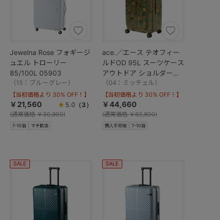
Jewelna Rose フォギージ
ace.／エース テオフィー
ュエル トローリー
ルドOD 95L スーツケース
85/100L 05903
アウトドア ショルダーバ
（15：ブルーグレー）
ッグ付属 09063
（04：ミッチェル）
【当初価格より 30% OFF！】
【当初価格より 30% OFF！】
￥21,560
￥44,660
5.0
（3）
(
通常価格
￥30,800)
(
通常価格
￥63,800)
7-10泊
マチ拡張
預入手荷物
7-10泊
SALE
SALE