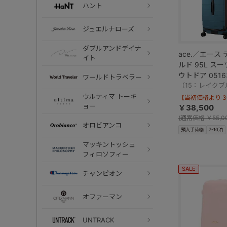
ハント
ジュエルナローズ
ダブルアンドデイナ
ace.／エース
イト
ルド 95L ス
ウトドア 0516
ワールドトラベラー
（15：レイクブ
ウルティマ トーキ
【当初価格より 30
ョー
￥38,500
(
通常価格
￥55,0
オロビアンコ
預入手荷物
7-10泊
マッキントッシュ
フィロソフィー
SALE
チャンピオン
オファーマン
UNTRACK