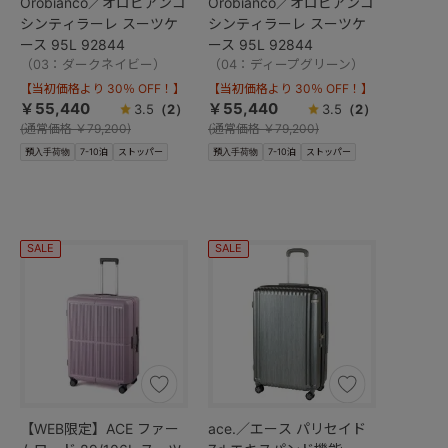
Orobianco／オロビアンコ
Orobianco／オロビアンコ
シンティラーレ スーツケ
シンティラーレ スーツケ
ース 95L 92844
ース 95L 92844
（03：ダークネイビー）
（04：ディープグリーン）
【当初価格より 30％ OFF！】
【当初価格より 30％ OFF！】
￥55,440
￥55,440
3.5
（2）
3.5
（2）
(
通常価格
￥79,200)
(
通常価格
￥79,200)
預入手荷物
7-10泊
ストッパー
預入手荷物
7-10泊
ストッパー
SALE
SALE
【WEB限定】ACE ファー
ace.／エース パリセイド