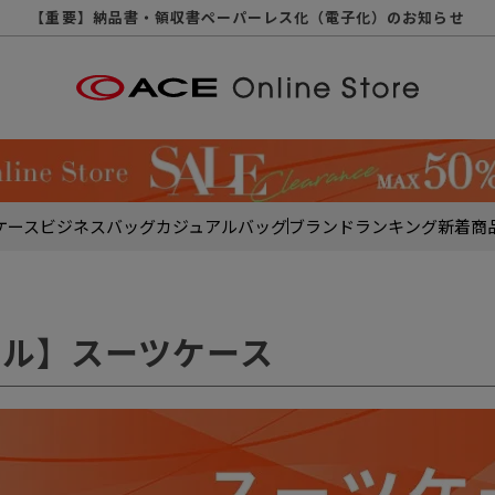
【重要】天候不良や交通状況・物量増等に伴う配送への影響について
【重要】納品書・領収書ペーパーレス化（電子化）のお知らせ
【重要】令和８年熊本地震に伴う配送への影響について
【重要】SNSのなりすまし詐欺にご注意ください
【重要】各種メールが届かない場合に関しまして
【重要】悪質な詐欺サイトにご注意ください
【重要】お問い合わせのご対応に関しまして
ケース
ビジネスバッグ
カジュアルバッグ
ブランド
ランキング
新着商
ール】スーツケース