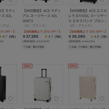
CE ラディ
【WEB限定】ACE ラディ
【WEB限定】ACE エスカ
ス 82L
アル スーツケース 82L
レラ 87/100L スーツケー
06973
ス エキスパンド フロント
ープル）
（12：ブラック）
オープン 05653
（01：ブラック）
% OFF！】
【当初価格より 20% OFF！】
【当初価格より 20% OFF！】
￥27,280
￥36,080
4.7
（58）
4.7
（58）
4.8
（19）
00)
(
通常価格
￥34,100)
(
通常価格
￥45,100)
7-10泊
預入手荷物
7-10泊
マチ拡張
預入手荷物
SALE
SALE