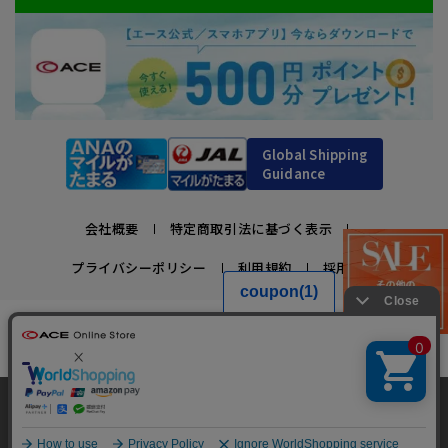
Global Shipping
Guidance
会社概要
特定商取引法に基づく表示
プライバシーポリシー
利用規約
採用情報
かばんの総合メーカー、エース公式サイト
スーツケースビジネスバッグ直営店ならではの豊富なラインナップでご紹介！
充実のアフターサービス・豊富な品揃え・安心のメーカー直営ストア
当サイトでは、サイトの利便性向上のため、クッ
キー(Cookie)を使用しています。クッキーについ
承諾する
Copyright © ACE Co., Ltd. All rights reserved.
て
詳細はこちら