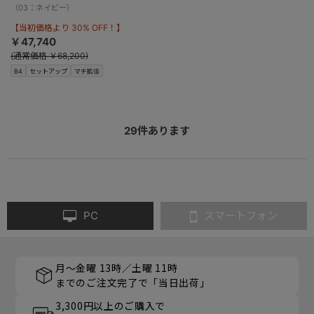
（03：ネイビー）
【当初価格より 30% OFF！】
￥47,740
(通常価格 ￥68,200)
B4
セットアップ
マチ拡張
29
件あります
PC
スマートフォン
月～金曜 13時／土曜 11時
までのご注文完了で「当日出荷」
3,300円以上のご購入で