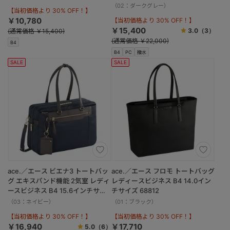
（02：ダークグレー）
【当初価格より 30% OFF！】
￥10,780
【当初価格より 30% OFF！】
￥15,400
3.0
（3）
(通常価格 ￥15,400)
(通常価格 ￥22,000)
B4
B4
PC
撥水
SALE
SALE
ace.／エース ビエナ3 トートバッ
ace.／エース フロモ トートバッグ
グ エキスパンド機能 2気室 レディ
レディースビジネス B4 14.0イン
ースビジネス B4 15.6インチサイ
チサイズ 68812
ズ 68703
（03：ネイビー）
（01：ブラック）
【当初価格より 30% OFF！】
【当初価格より 30% OFF！】
￥16,940
￥17,710
5.0
（6）