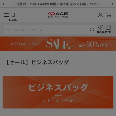
【重要】天候不良や交通状況・物量増等に伴う配送への影響について
【重要】納品書・領収書ペーパーレス化（電子化）のお知らせ
【重要】8/11（火・祝）休業及び配送スケジュールについて
【重要】令和８年熊本地震に伴う配送への影響について
【重要】SNSのなりすまし詐欺にご注意ください
【重要】各種メールが届かない場合に関しまして
【重要】悪質な詐欺サイトにご注意ください
【重要】お問い合わせのご対応に関しまして
BRAND
AI検索
ITEM
【セール】ビジネスバッグ