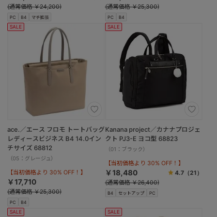
(通常価格 ￥24,200)
(通常価格 ￥25,300)
PC
B4
マチ拡張
PC
B4
SALE
SALE
ace.／エース フロモ トートバッグ
Kanana project／カナナプロジェ
レディースビジネス B4 14.0イン
クト PJ3-E ヨコ型 68823
チサイズ 68812
（01：ブラック）
（05：グレージュ）
【当初価格より 30% OFF！】
￥18,480
【当初価格より 30% OFF！】
4.7
（21）
￥17,710
(通常価格 ￥26,400)
(通常価格 ￥25,300)
B4
セットアップ
PC
PC
B4
SALE
SALE