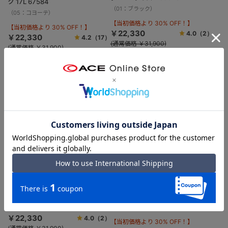
ク 17L 67584
（01：ブラック）
（05：コヨーテ）
【当初価格より 30% OFF！】
【当初価格より 30% OFF！】
￥22,330
4.0
（2）
￥22,330
4.2
（17）
(通常価格 ￥31,900)
(通常価格 ￥31,900)
B4
PC
B4
SALE
SALE
ultima TOKYO／ウルティマ トー
キョー モレ ビジネストートバッ
ace.／エース マルチタイド リュ
グ B4サイズ 59928
ック エキスパンダブル 21リッ
（03：ネイビー）
トル 67585
（01：ブラック）
【当初価格より 30% OFF！】
￥22,330
4.0
（2）
【当初価格より 30% OFF！】