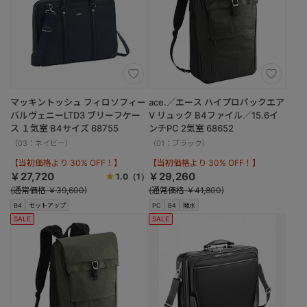
マッキントッシュ フィロソフィー
ace.／エース ハイプロパックエア
バルヴェニーLTD3 ブリーフケー
V リュック B4ファイル／15.6イ
ス １気室 B4サイズ 68755
ンチPC 2気室 68652
（03：ネイビー）
（01：ブラック）
【当初価格より 30% OFF！】
【当初価格より 30% OFF！】
￥27,720
￥29,260
1.0
（1）
(通常価格 ￥39,600)
(通常価格 ￥41,800)
B4
セットアップ
PC
B4
撥水
SALE
SALE