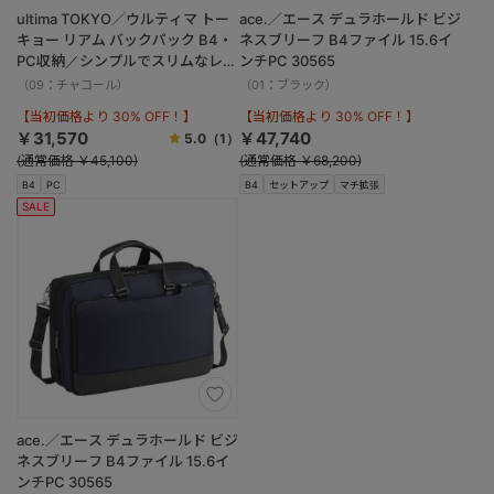
ultima TOKYO／ウルティマ トー
ace.／エース デュラホールド ビジ
キョー リアム バックパック B4・
ネスブリーフ B4ファイル 15.6イ
PC収納／シンプルでスリムなレザ
ンチPC 30565
ーリュック 77952
（09：チャコール）
（01：ブラック）
【当初価格より 30% OFF！】
【当初価格より 30% OFF！】
￥31,570
￥47,740
5.0
（1）
(通常価格 ￥45,100)
(通常価格 ￥68,200)
B4
PC
B4
セットアップ
マチ拡張
SALE
ace.／エース デュラホールド ビジ
ネスブリーフ B4ファイル 15.6イ
ンチPC 30565