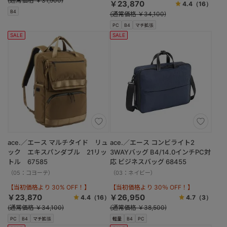
(通常価格 ￥31,900)
￥23,870
4.4
（16）
B4
(通常価格 ￥34,100)
PC
B4
マチ拡張
SALE
SALE
ace.／エース マルチタイド リュ
ace.／エース コンビライト2
ック エキスパンダブル 21リッ
3WAYバッグ B4/14.0インチPC対
トル 67585
応 ビジネスバッグ 68455
（05：コヨーテ）
（03：ネイビー）
【当初価格より 30% OFF！】
【当初価格より 30％ OFF！】
￥23,870
￥26,950
4.4
（16）
4.7
（3）
(通常価格 ￥34,100)
(通常価格 ￥38,500)
PC
B4
マチ拡張
軽量
B4
PC