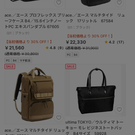
ace.／エース プロフレックス ブリ
ace.／エース マルチタイド リュ
ーフケース B4／15.6インチノー
ック 17リットル 67584
トPC エキスパンダブル 67605
（01：ブラック）
（01：ブラック）
【当初価格より 30% OFF！】
￥22,330
【当初価格より 30% OFF！】
4.2
（17）
￥21,560
4.8
（9）
(通常価格 ￥31,900)
(通常価格 ￥30,800)
PC
B4
PC
B4
マチ拡張
SALE
SALE
ultima TOKYO／ウルティマ トー
キョー モレ ビジネストートバッ
ace.／エース マルチタイド リュッ
グ B4サイズ 59928