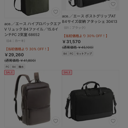
ace.／エース ポストグリップAT
B4サイズ収納 アタッシェ 30413
ace.／エース ハイプロパックエア
（01：ブラック）
V リュック B4ファイル／15.6イ
ンチPC 2気室 68652
【当初価格より 30％ OFF！】
（04：カーキ）
￥31,570
(通常価格 ￥45,100)
【当初価格より 30% OFF！】
￥29,260
B4
PC
セットアップ
(通常価格 ￥41,800)
PC
B4
撥水
SALE
SALE