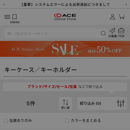
【重要】天候不良や交通状況・物量増等に伴う配送への影響について
【重要】納品書・領収書ペーパーレス化（電子化）のお知らせ
【重要】8/11（火・祝）休業及び配送スケジュールについて
【重要】令和８年熊本地震に伴う配送への影響について
【重要】システムエラーによる出荷遅延につきまして
【重要】SNSのなりすまし詐欺にご注意ください
【重要】各種メールが届かない場合に関しまして
【重要】悪質な詐欺サイトにご注意ください
【重要】お問い合わせのご対応に関しまして
BRAND
AI検索
ITEM
キーケース／キーホルダー
ブランド/サイズ/セール/在庫
などで絞り込み
5
件
絞り込み (
0
)
安い順
在庫ありのみ
カラーをまとめる