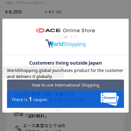
（08：ブラウン×イエロー）
￥8,250
4.7
（3）
5
件あります
PC
スマートフォン
月～金曜 13時／土曜 11時
までのご注文完了で「当日出荷」
3,300円以上のご購入で
「送料無料」
エース直営ならではの