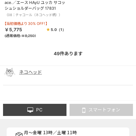
ace.／エース HAyU ユッカ サコッ
シュショルダーバッグ 17831
（08：チャコール（ネコヘッド柄））
【当初価格より 30% OFF！】
￥5,775
5.0
（1）
(通常価格 ￥8,250)
49
件あります
ネコヘッド
PC
スマートフォン
月～金曜 13時／土曜 11時