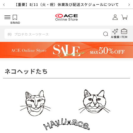
【重要】天候不良や交通状況・物量増等に伴う配送への影響について
【重要】納品書・領収書ペーパーレス化（電子化）のお知らせ
【重要】8/11（火・祝）休業及び配送スケジュールについて
【重要】令和８年熊本地震に伴う配送への影響について
【重要】システムエラーによる出荷遅延につきまして
【重要】SNSのなりすまし詐欺にご注意ください
【重要】各種メールが届かない場合に関しまして
【重要】悪質な詐欺サイトにご注意ください
【重要】お問い合わせのご対応に関しまして
BRAND
AI検索
ITEM
ネコヘッドたち