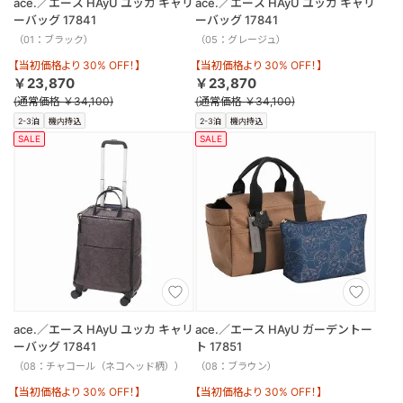
ace.／エース HAyU ユッカ キャリ
ace.／エース HAyU ユッカ キャリ
ーバッグ 17841
ーバッグ 17841
（01：ブラック）
（05：グレージュ）
【当初価格より 30% OFF！】
【当初価格より 30% OFF！】
￥23,870
￥23,870
(通常価格 ￥34,100)
(通常価格 ￥34,100)
2-3泊
機内持込
2-3泊
機内持込
SALE
SALE
ace.／エース HAyU ユッカ キャリ
ace.／エース HAyU ガーデントー
ーバッグ 17841
ト 17851
（08：チャコール（ネコヘッド柄））
（08：ブラウン）
【当初価格より 30% OFF！】
【当初価格より 30% OFF！】