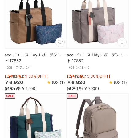
ace.／エース HAyU ガーデントー
ace.／エース HAyU ガーデントー
ト 17852
ト 17852
（08：ブラウン）
（09：グレー）
【当初価格より 30% OFF！】
【当初価格より 30% OFF！】
￥6,930
￥6,930
5.0
（1）
5.0
（1）
(通常価格 ￥9,900)
(通常価格 ￥9,900)
SALE
SALE