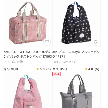
ace.／エース HAyU フォールディ
ace.／エース HAyU マルシェバッ
ングバッグ ボストンバッグ 17863
グ 17871
（11：ピンク柄）
（01：ネコヘッドB）
￥9,900
￥3,850
5.0
（3）
4.8
（5）
SALE