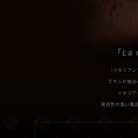
「La m
（イタリア
ブランド独自
イタリア
実用性の高い製