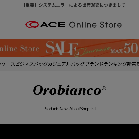
【重要】天候不良や交通状況・物量増等に伴う配送への影響につい
【重要】納品書・領収書ペーパーレス化（電子化）のお知らせ
【重要】8/11（火・祝）休業及び配送スケジュールについて
【重要】令和８年熊本地震に伴う配送への影響について
【重要】システムエラーによる出荷遅延につきまして
【重要】SNSのなりすまし詐欺にご注意ください
【重要】各種メールが届かない場合に関しまして
【重要】悪質な詐欺サイトにご注意ください
【重要】お問い合わせのご対応に関しまして
ツケース
ビジネスバッグ
カジュアルバッグ
ブランド
ランキング
新着
Products
News
About
Shop list