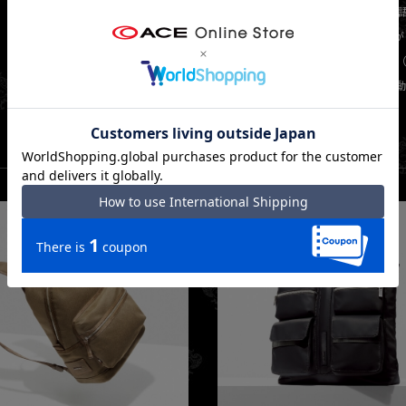
『オロビアンコ：Orobianco』とは、イタリア
ジャコモ氏がチベットを旅している際、現地人が
意を持って取り扱っている事に感銘し、「ORO（
=『OROBIANCO』と命名。ロゴの中央にい
っている。