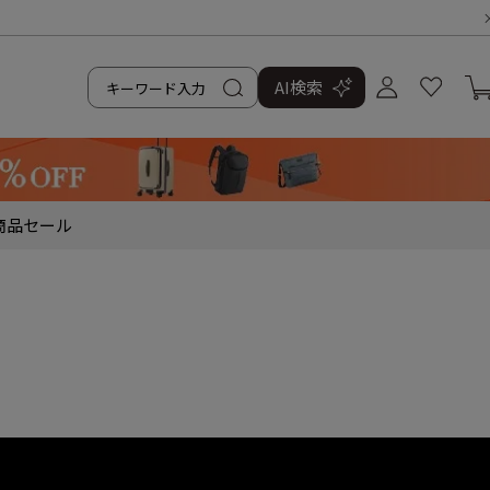
て
AI検索
商品
セール