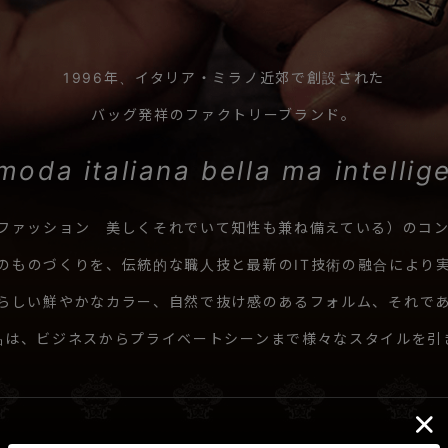
1996年、イタリア・ミラノ近郊で創設された
バッグ発祥のファクトリーブランド。
oda italiana bella
ma intelli
ンファッション
美しくそれでいて知性も兼ね備えている）のコ
のものづくりを、伝統的な職人技と
最新のIT技術の融合により
らしい鮮やかなカラー、
自然で抜け感のあるフォルム、
それで
品は、
ビジネスからプライベートシーンまで様々な
スタイルを引