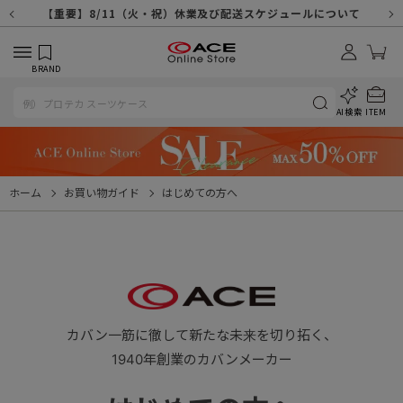
【重要】天候不良や交通状況・物量増等に伴う配送への影響について
【重要】納品書・領収書ペーパーレス化（電子化）のお知らせ
【重要】8/11（火・祝）休業及び配送スケジュールについて
【重要】令和８年熊本地震に伴う配送への影響について
【重要】SNSのなりすまし詐欺にご注意ください
【重要】各種メールが届かない場合に関しまして
【重要】悪質な詐欺サイトにご注意ください
【重要】お問い合わせのご対応に関しまして
BRAND
AI検索
ITEM
ホーム
お買い物ガイド
はじめての方へ
カバン一筋に徹して新たな未来を切り拓く、
1940年創業のカバンメーカー