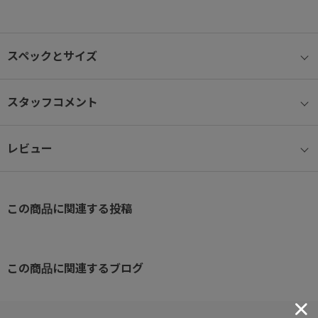
● 容量
29リットル。通学や休日にも便利なサイズ。
スペックとサイズ
● 本体素材
耐久性に優れ、雨にも強いコーティング素材を採用。
スタッフコメント
● PC収納
レビュー
15.6インチノートPCが収納可能。クッション付きなのでタブレット
やPCをしっかり保護できます。
参考収納寸法 ：W38.5×H26.5×D2.7cm
この商品に関連する投稿
● 収納可能サイズ
B4ファイル収納可能。大きめのノートやプリント類、教科書も収納
しやすいサイズ感。
この商品に関連するブログ
参考収納寸法 ：38.0×27.3cm
● フロントファスナーポケット