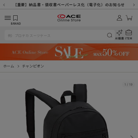
【重要】天候不良や交通状況・物量増等に伴う配送への影響について
【重要】納品書・領収書ペーパーレス化（電子化）のお知らせ
【重要】令和８年熊本地震に伴う配送への影響について
【重要】SNSのなりすまし詐欺にご注意ください
【重要】各種メールが届かない場合に関しまして
【重要】悪質な詐欺サイトにご注意ください
【重要】お問い合わせのご対応に関しまして
BRAND
AI検索
ITEM
ホーム
チャンピオン
1
/
19