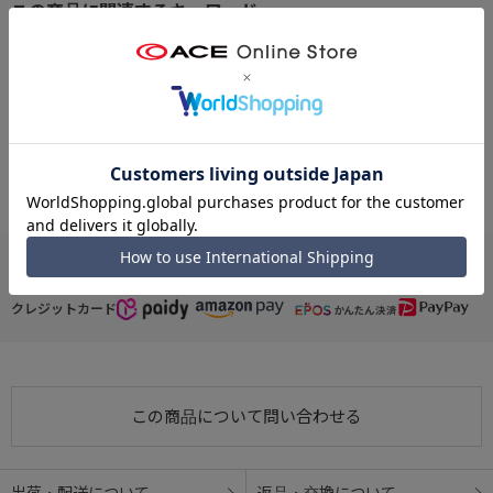
上下にフロントポケットをデザイン。下段はマチつきなので、スマ
ホや定期券など厚みのある物の収納にも可能。
※クリックするとタグに関連した商品が表示されます。
#夏におすすめ リュック
#リュック PC収納
#リュック ファスナーポケット
● メイン気室
#リュック フロントポケット
#15.6インチ リュック
#リュック B4
開け閉めしやすく、口が大きく開いて荷物が取り出しやすいダブル
ファスナー仕様。
#通学 リュック
#スポーツシーン リュック
#Champion リュック
#リュック 部活
● 背面メッシュ素材
背面にはムレにくい通気性のよいメッシュ素材を採用。
お支払い方法
● Ｄカン
クレジットカード
好きなチャームなどを取り付けられるＤカン付き。チャームをつけ
ることで自分らしさを演出できます。
● 選べるロゴカラー
この商品について問い合わせる
スタンダードなブラックはもちろん、個性的なレッドやブルー/パー
プルやピンク/パープルのグラデーションカラーなどから選べます。
出荷・配送について
返品・交換について