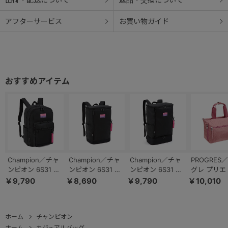
アフターサービス
お買い物ガイド
Champion／チャ
Champion／チャ
Champion／チャ
PROGRES
ンピオン 6S31 リ
ンピオン 6S31 リ
ンピオン 6S31 リ
グレ プリエ
ュックサック 36L
ュックサック 33L
ュックサック 35L
ドバッグ 68
￥9,790
￥8,690
￥9,790
￥10,010
通学 部活 65454
通学 部活 65453
通学 部活 65455
ホーム
チャンピオン
ホーム
カジュアルバッグ