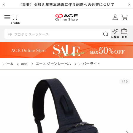
【重要】天候不良や交通状況・物量増等に伴う配送への影響について
【重要】納品書・領収書ペーパーレス化（電子化）のお知らせ
【重要】8/11（火・祝）休業及び配送スケジュールについて
【重要】令和８年熊本地震に伴う配送への影響について
【重要】SNSのなりすまし詐欺にご注意ください
【重要】各種メールが届かない場合に関しまして
【重要】悪質な詐欺サイトにご注意ください
【重要】お問い合わせのご対応に関しまして
BRAND
AI検索
ITEM
ホーム
ace.
エース ジーンレーベル
ホバーライト
1
/
5