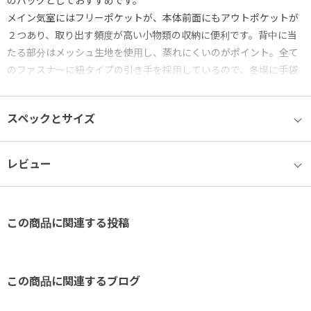
のバッグとしておすすめです。
メイン気室にはフリーポケットが、本体前面にもアウトポケットが
２つあり、取り出す頻度が高い小物類の収納に便利です。背中に当
たる部分はメッシュ生地を使用し、蒸れにくいのがポイント。全て
のファスナーに紐タイプの引き手を採用しているので、冬場に手袋
をしたままでも開閉がしやすいです。ショルダーベルトは左右に付
け替えできるので右利き・左利きどちらでもお使いいただけます。
スペックとサイズ
レビュー
この商品に関連する投稿
この商品に関連するブログ