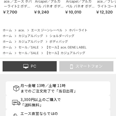
ace.／エース ホバ
Arcapel／アルカ
Arcapel／アルカ
ace.／フレ
ーライト2 ボディ
ペル バネオ ボデ
ペル バネオ ボデ
ライトコート
バッグ 67611
ィバッグ 5L
ィバッグ 7L
ルダーバッグ
￥7,700
￥9,240
￥10,010
￥12,320
68831
68832
4L 68233
ホーム
ace.
エース ジーンレーベル
ホバーライト
ホーム
カジュアルバッグ
ショルダーバッグ
ホーム
カジュアルバッグ
ボディバッグ
ホーム
セール／SALE
【セール】ace. GENE LABEL
ホーム
セール／SALE
【セール】カジュアルバッグ
PC
スマートフォン
月～金曜 13時／土曜 11時
までのご注文完了で「当日出荷」
3,300円以上のご購入で
「送料無料」
エース直営ならではの