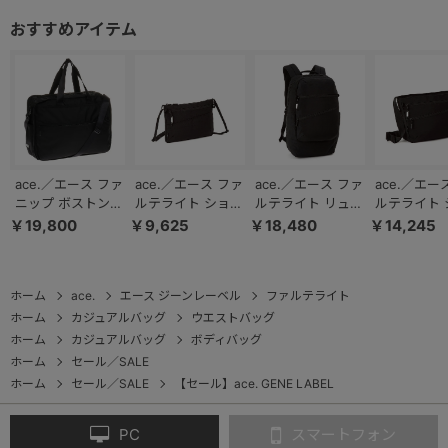
ace.／エース ファ
ace.／エース ファ
ace.／エース ファ
ace.／エー
ニップ ボストンバ
ルテライト ショル
ルテライト リュッ
ルテライト 
ッグ Lサイズ
ダーバッグ 横型
ク B4ファイル
ダーバッグ 
￥19,800
￥9,625
￥18,480
￥14,245
67298
撥水 17891
13.3インチPC 撥
イズ 撥水 17
水 17896
ホーム
ace.
エース ジーンレーベル
ファルテライト
ホーム
カジュアルバッグ
ウエストバッグ
ホーム
カジュアルバッグ
ボディバッグ
ホーム
セール／SALE
ホーム
セール／SALE
【セール】ace. GENE LABEL
PC
スマートフォン