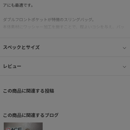
アにも最適です。
ダブルフロントポケットが特徴のスリングバッグ。
本体素材にワッシャー加工を施すことで、程よいコシを与え、バッ
グのシルエットをきれいに保ちます。
フロントのナナメファスナーポケットが、デザインのアクセントに
スペックとサイズ
なっています。
●アルミ引手
レビュー
アウトドアのパーツから着想を得た、軽量なオリジナルアルミ引
手。
この商品に関連する投稿
●撥水加工
本体生地には撥水加工を施した生地を使用。
●オーガナイザーポケット
この商品に関連するブログ
小物雑貨を収納できる内装ポケット。