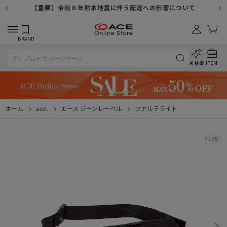
【重要】天候不良や交通状況・物量増等に伴う配送への影響について
【重要】納品書・領収書ペーパーレス化（電子化）のお知らせ
【重要】8/11（火・祝）休業及び配送スケジュールについて
【重要】令和８年熊本地震に伴う配送への影響について
【重要】SNSのなりすまし詐欺にご注意ください
【重要】各種メールが届かない場合に関しまして
【重要】悪質な詐欺サイトにご注意ください
【重要】お問い合わせのご対応に関しまして
BRAND
AI検索
ITEM
ホーム
ace.
エース ジーンレーベル
ファルテライト
1
/
15