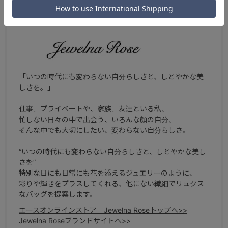
ブランドについて
「いつの時代にも変わらない自分らしさと、しとやかな美
しさを。」
仕事、プライベートや、家族、友達といる私。
忙しない日々の中で出会う、いろんな顔の自分。
そんな中でも大切にしたい、変わらない自分らしさ。
“いつの時代にも変わらない自分らしさと、しとやかな美し
さを”
特別な日にも日常にも花を添えるジュエリーのように、
彩りや輝きをプラスしてくれる、他にない繊細でリュクス
なバッグを提案します。
エースオンラインストア Jewelna Roseトップへ>>
Jewelna Roseブランドサイトへ>>