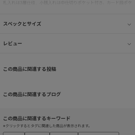
札入れは3層仕様、小銭入れは中仕切りポケット付き、カード段ポケ
ットは22個と、とにかく容量たっぷりの実用性に優れたデザインで
す。
スペックとサイズ
・小銭入れ：あり(中仕切りポケット付、L字ファスナー)
・札入れ：あり(マチあり3層仕様）
レビュー
・カード段ポケット×22,フリーポケット×4,外ポケット×2
この商品に関連する投稿
この商品に関連するブログ
※クリックするとタグに関連した商品が表示されます。