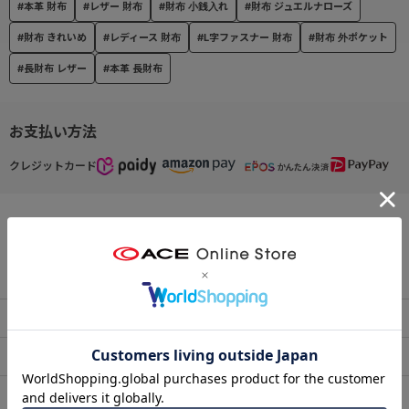
#本革 財布
#レザー 財布
#財布 小銭入れ
#財布 ジュエルナローズ
#財布 きれいめ
#レディース 財布
#L字ファスナー 財布
#財布 外ポケット
#長財布 レザー
#本革 長財布
お支払い方法
クレジットカード
この商品について問い合わせる
出荷・配送について
返品・交換について
アフターサービス
お買い物ガイド