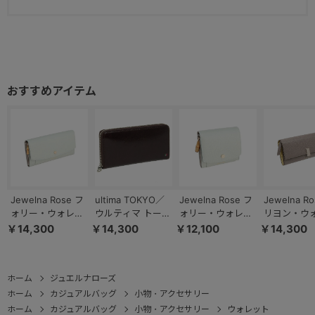
Jewelna Rose フ
ultima TOKYO／
Jewelna Rose フ
Jewelna R
ォリー・ウォレッ
ウルティマ トーキ
ォリー・ウォレッ
リヨン・ウ
ト 本革 長財布
ョー ゼウス ラウ
ト 本革 二つ折り
ト 本革 長
￥14,300
￥14,300
￥12,100
￥14,300
15148
ンドファスナー 長
財布 15146
15143
財布 34536
ホーム
ジュエルナローズ
ホーム
カジュアルバッグ
小物・アクセサリー
ホーム
カジュアルバッグ
小物・アクセサリー
ウォレット