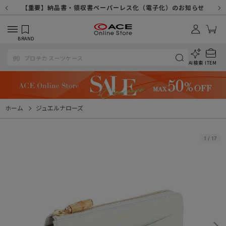
【重要】天候不良や交通状況・物量増等に伴う配送への影響について
【重要】納品書・領収書ペーパーレス化（電子化）のお知らせ
【重要】令和８年熊本地震に伴う配送への影響について
【重要】SNSのなりすまし詐欺にご注意ください
【重要】各種メールが届かない場合に関しまして
【重要】悪質な詐欺サイトにご注意ください
【重要】お問い合わせのご対応に関しまして
BRAND
AI検索
ITEM
ホーム
ジュエルナローズ
1
/
17