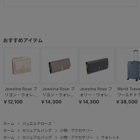
Jewelna Rose ブ
Jewelna Rose ブ
Jewelna Rose フ
World Trav
リヨン・ウォレッ
リヨン・ウォレッ
ォリー・ウォレッ
ワールドト
ト 本革 二つ折り
ト 本革 長財布
ト 本革 長財布
ー サグレス
￥12,100
￥14,300
￥14,300
￥38,500
財布 15142
15143
15148
ーム 51L 05
ホーム
ジュエルナローズ
ホーム
カジュアルバッグ
小物・アクセサリー
ホーム
カジュアルバッグ
小物・アクセサリー
ウォレット