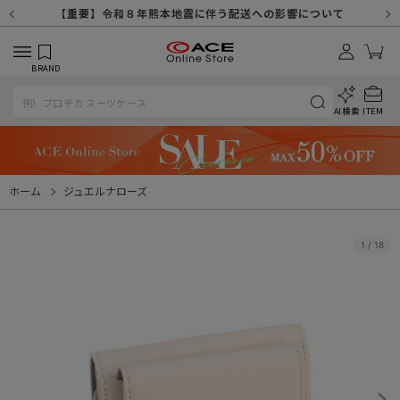
【重要】天候不良や交通状況・物量増等に伴う配送への影響について
【重要】納品書・領収書ペーパーレス化（電子化）のお知らせ
【重要】8/11（火・祝）休業及び配送スケジュールについて
【重要】令和８年熊本地震に伴う配送への影響について
【重要】SNSのなりすまし詐欺にご注意ください
【重要】各種メールが届かない場合に関しまして
【重要】悪質な詐欺サイトにご注意ください
【重要】お問い合わせのご対応に関しまして
BRAND
AI検索
ITEM
ホーム
ジュエルナローズ
1
/
18