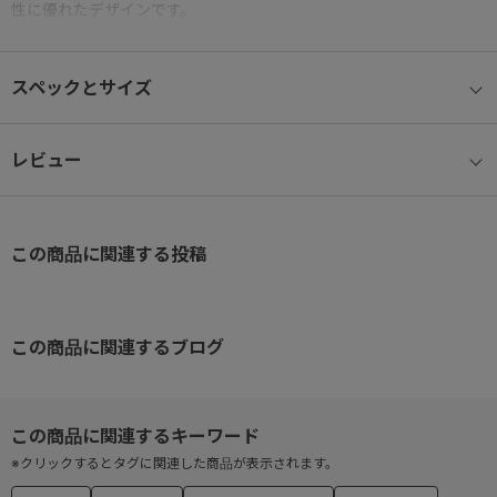
性に優れたデザインです。
・小銭入れ：あり(スナップボタン)
スペックとサイズ
・札入れ：あり
・カード段ポケット×4,フリーポケット×1
・専用箱付
レビュー
この商品に関連する投稿
この商品に関連するブログ
※クリックするとタグに関連した商品が表示されます。