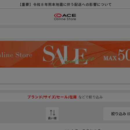
【重要】天候不良や交通状況・物量増等に伴う配送への影響について
【重要】納品書・領収書ペーパーレス化（電子化）のお知らせ
【重要】令和８年熊本地震に伴う配送への影響について
【重要】SNSのなりすまし詐欺にご注意ください
【重要】各種メールが届かない場合に関しまして
【重要】悪質な詐欺サイトにご注意ください
【重要】お問い合わせのご対応に関しまして
ブランド/サイズ/セール/在庫
などで絞り込み
絞り込み (
高い順