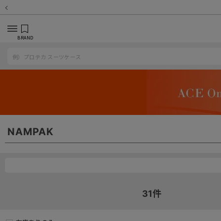
BRAND
NAMPAK
31
件