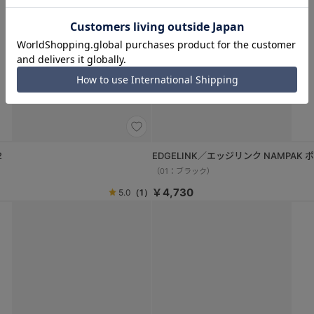
2
EDGELINK／エッジリンク NAMPAK
（01：ブラック）
￥4,730
5.0
（1）