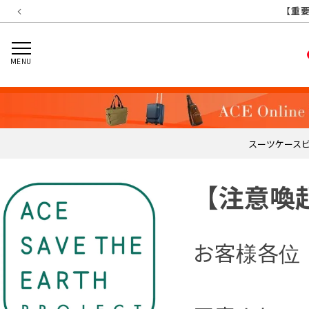
【重要】
【重要
【重
【
MENU
スーツケース
【注意喚
お客様各位