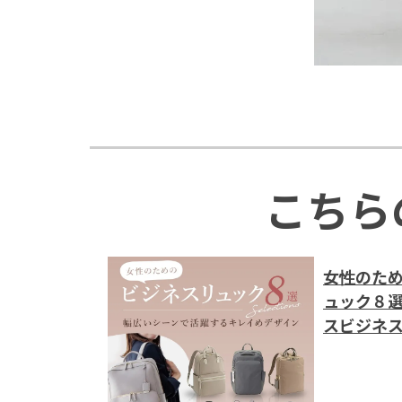
こちら
女性のた
ュック８
スビジネ