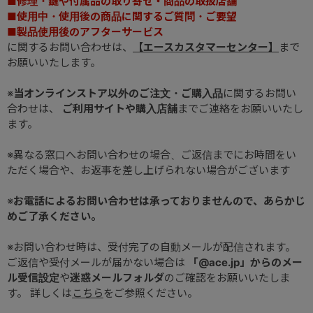
■修理・鍵や付属品の取り寄せ・商品の取扱店舗
■使用中・使用後の商品に関するご質問・ご要望
■製品使用後のアフターサービス
に関するお問い合わせは、
【エースカスタマーセンター】
まで
お願いいたします。
※
当オンラインストア以外のご注文・ご購入品
に関するお問い
合わせは、
ご利用サイトや購入店舗
までご連絡をお願いいたし
ます。
※異なる窓口へお問い合わせの場合、ご返信までにお時間をい
ただく場合や、お返事を差し上げられない場合がございます
※
お電話によるお問い合わせは承っておりませんので、あらかじ
めご了承ください。
※お問い合わせ時は、受付完了の自動メールが配信されます。
ご返信や受付メールが届かない場合は
「@ace.jp」からのメー
ル受信設定
や
迷惑メールフォルダ
のご確認をお願いいたしま
す。 詳しくは
こちら
をご参照ください。