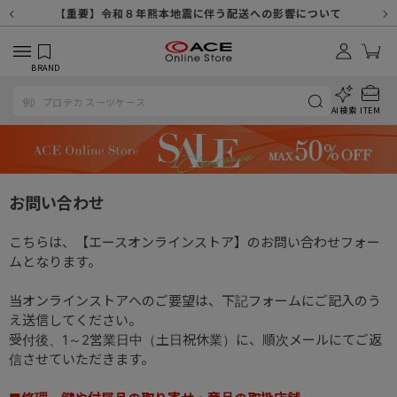
【重要】天候不良や交通状況・物量増等に伴う配送への影響について
【重要】納品書・領収書ペーパーレス化（電子化）のお知らせ
【重要】令和８年熊本地震に伴う配送への影響について
【重要】SNSのなりすまし詐欺にご注意ください
【重要】各種メールが届かない場合に関しまして
【重要】悪質な詐欺サイトにご注意ください
【重要】お問い合わせのご対応に関しまして
BRAND
AI検索
ITEM
お問い合わせ
こちらは、【エースオンラインストア】のお問い合わせフォー
ムとなります。
当オンラインストアへのご要望は、下記フォームにご記入のう
え送信してください。
受付後、1～2営業日中（土日祝休業）に、順次メールにてご返
信させていただきます。