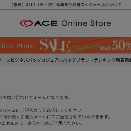
【重要】天候不良や交通状況・物量増等に伴う配送への影響について
【重要】納品書・領収書ペーパーレス化（電子化）のお知らせ
【重要】8/11（火・祝）休業及び配送スケジュールについて
【重要】令和８年熊本地震に伴う配送への影響について
【重要】SNSのなりすまし詐欺にご注意ください
【重要】各種メールが届かない場合に関しまして
【重要】悪質な詐欺サイトにご注意ください
【重要】お問い合わせのご対応に関しまして
ケース
ビジネスバッグ
カジュアルバッグ
ブランド
ランキング
新着商
のお問い合わせフォームとなります。
フォームにご記入のうえ送信してください。
土日祝休業）に順次メールにてご返信させていただきます。
りません
ので、あらかじめご了承ください。