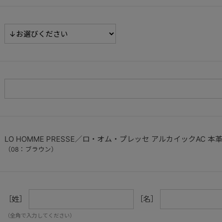
LO HOMME PRESSE／ロ・オム・プレッセ アルカイックAC 本
（08：ブラウン）
［姓］
［名］
（全角で入力してください）