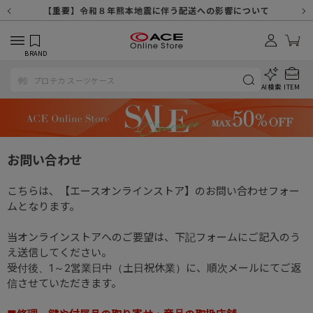
【重要】天候不良や交通状況・物量増等に伴う配送への影響について
【重要】納品書・領収書ペーパーレス化（電子化）のお知らせ
【重要】令和８年熊本地震に伴う配送への影響について
【重要】SNSのなりすまし詐欺にご注意ください
【重要】各種メールが届かない場合に関しまして
【重要】悪質な詐欺サイトにご注意ください
【重要】お問い合わせのご対応に関しまして
BRAND
AI検索
ITEM
お問い合わせ
こちらは、【エースオンラインストア】のお問い合わせフォー
ムとなります。
当オンラインストアへのご要望は、下記フォームにご記入のう
え送信してください。
受付後、1～2営業日中（土日祝休業）に、順次メールにてご返
信させていただきます。