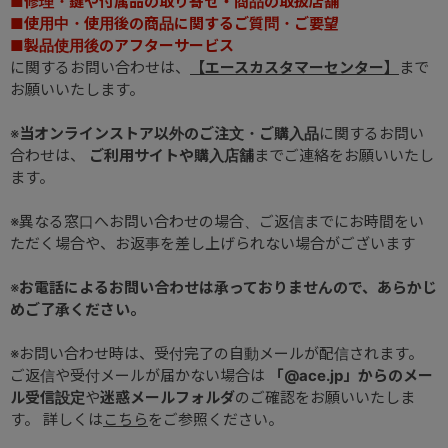
■修理・鍵や付属品の取り寄せ・商品の取扱店舗
■使用中・使用後の商品に関するご質問・ご要望
■製品使用後のアフターサービス
に関するお問い合わせは、
【エースカスタマーセンター】
まで
お願いいたします。
※
当オンラインストア以外のご注文・ご購入品
に関するお問い
合わせは、
ご利用サイトや購入店舗
までご連絡をお願いいたし
ます。
※異なる窓口へお問い合わせの場合、ご返信までにお時間をい
ただく場合や、お返事を差し上げられない場合がございます
※
お電話によるお問い合わせは承っておりませんので、あらかじ
めご了承ください。
※お問い合わせ時は、受付完了の自動メールが配信されます。
ご返信や受付メールが届かない場合は
「@ace.jp」からのメー
ル受信設定
や
迷惑メールフォルダ
のご確認をお願いいたしま
す。 詳しくは
こちら
をご参照ください。