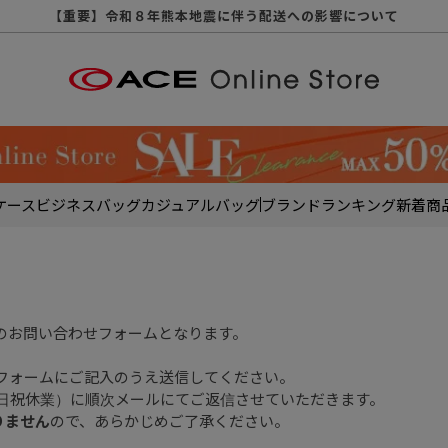
【重要】天候不良や交通状況・物量増等に伴う配送への影響について
【重要】納品書・領収書ペーパーレス化（電子化）のお知らせ
【重要】令和８年熊本地震に伴う配送への影響について
【重要】SNSのなりすまし詐欺にご注意ください
【重要】各種メールが届かない場合に関しまして
【重要】悪質な詐欺サイトにご注意ください
【重要】お問い合わせのご対応に関しまして
ケース
ビジネスバッグ
カジュアルバッグ
ブランド
ランキング
新着商
のお問い合わせフォームとなります。
フォームにご記入のうえ送信してください。
土日祝休業）に順次メールにてご返信させていただきます。
りません
ので、あらかじめご了承ください。