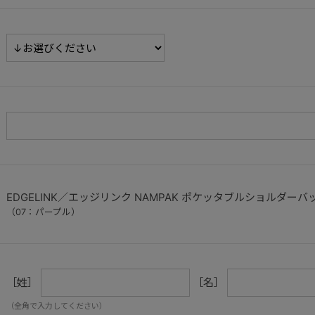
EDGELINK／エッジリンク NAMPAK ポケッタブルショルダーバッグ
（07：パープル）
［姓］
［名］
（全角で入力してください）