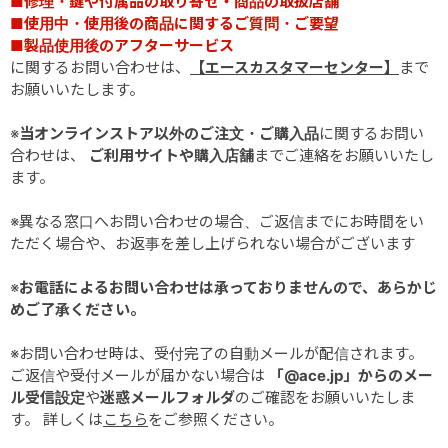
■修理・鍵や付属品の取り寄せ・商品の取扱店舗
■使用中・使用後の商品に関するご質問・ご要望
■製品使用後のアフターサービス
に関するお問い合わせは、
【エースカスタマーセンター】
まで
お願いいたします。
※
当オンラインストア以外のご注文・ご購入品
に関するお問い
合わせは、
ご利用サイトや購入店舗
までご連絡をお願いいたし
ます。
※異なる窓口へお問い合わせの場合、ご返信までにお時間をい
ただく場合や、お返事を差し上げられない場合がございます
※
お電話によるお問い合わせは承っておりませんので、あらかじ
めご了承ください。
※お問い合わせ時は、受付完了の自動メールが配信されます。
ご返信や受付メールが届かない場合は
「@ace.jp」からのメー
ル受信設定
や
迷惑メールフォルダ
のご確認をお願いいたしま
す。 詳しくは
こちら
をご参照ください。