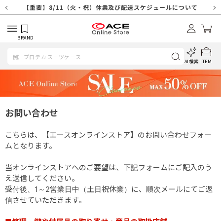
【重要】天候不良や交通状況・物量増等に伴う配送への影響について
【重要】納品書・領収書ペーパーレス化（電子化）のお知らせ
【重要】8/11（火・祝）休業及び配送スケジュールについて
【重要】令和８年熊本地震に伴う配送への影響について
【重要】SNSのなりすまし詐欺にご注意ください
【重要】各種メールが届かない場合に関しまして
【重要】悪質な詐欺サイトにご注意ください
【重要】お問い合わせのご対応に関しまして
BRAND
AI検索
ITEM
お問い合わせ
こちらは、【エースオンラインストア】のお問い合わせフォー
ムとなります。
当オンラインストアへのご要望は、下記フォームにご記入のう
え送信してください。
受付後、1～2営業日中（土日祝休業）に、順次メールにてご返
信させていただきます。