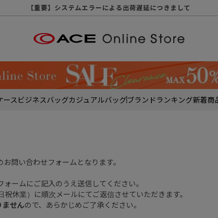
【重要】天候不良や交通状況・物量増等に伴う配送への影響について
【重要】納品書・領収書ペーパーレス化（電子化）のお知らせ
【重要】8/11（火・祝）休業及び配送スケジュールについて
【重要】令和８年熊本地震に伴う配送への影響について
【重要】システムエラーによる出荷遅延につきまして
【重要】SNSのなりすまし詐欺にご注意ください
【重要】各種メールが届かない場合に関しまして
【重要】悪質な詐欺サイトにご注意ください
【重要】お問い合わせのご対応に関しまして
ケース
ビジネスバッグ
カジュアルバッグ
ブランド
ランキング
新着商
のお問い合わせフォームとなります。
フォームにご記入のうえ送信してください。
土日祝休業）に順次メールにてご返信させていただきます。
りません
ので、あらかじめご了承ください。