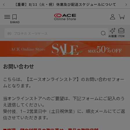
【重要】天候不良や交通状況・物量増等に伴う配送への影響について
【重要】納品書・領収書ペーパーレス化（電子化）のお知らせ
【重要】8/11（火・祝）休業及び配送スケジュールについて
【重要】令和８年熊本地震に伴う配送への影響について
【重要】SNSのなりすまし詐欺にご注意ください
【重要】各種メールが届かない場合に関しまして
【重要】悪質な詐欺サイトにご注意ください
【重要】お問い合わせのご対応に関しまして
BRAND
AI検索
ITEM
お問い合わせ
こちらは、【エースオンラインストア】のお問い合わせフォー
ムとなります。
当オンラインストアへのご要望は、下記フォームにご記入のう
え送信してください。
受付後、1～2営業日中（土日祝休業）に、順次メールにてご返
信させていただきます。