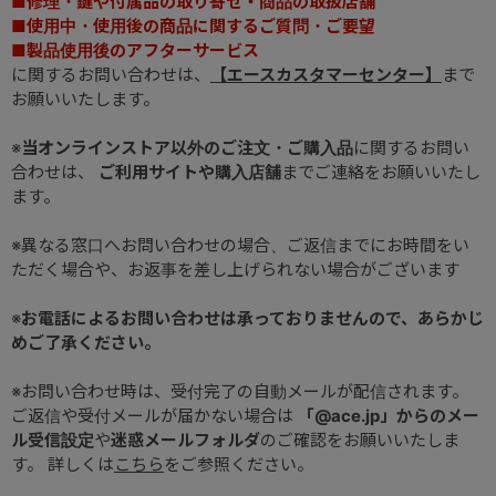
■修理・鍵や付属品の取り寄せ・商品の取扱店舗
■使用中・使用後の商品に関するご質問・ご要望
■製品使用後のアフターサービス
に関するお問い合わせは、
【エースカスタマーセンター】
まで
お願いいたします。
※
当オンラインストア以外のご注文・ご購入品
に関するお問い
合わせは、
ご利用サイトや購入店舗
までご連絡をお願いいたし
ます。
※異なる窓口へお問い合わせの場合、ご返信までにお時間をい
ただく場合や、お返事を差し上げられない場合がございます
※
お電話によるお問い合わせは承っておりませんので、あらかじ
めご了承ください。
※お問い合わせ時は、受付完了の自動メールが配信されます。
ご返信や受付メールが届かない場合は
「@ace.jp」からのメー
ル受信設定
や
迷惑メールフォルダ
のご確認をお願いいたしま
す。 詳しくは
こちら
をご参照ください。