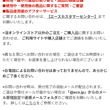
■修理・鍵や付属品の取り寄せ・商品の取扱店舗
■使用中・使用後の商品に関するご質問・ご要望
■製品使用後のアフターサービス
に関するお問い合わせは、
【エースカスタマーセンター】
まで
お願いいたします。
※
当オンラインストア以外のご注文・ご購入品
に関するお問い
合わせは、
ご利用サイトや購入店舗
までご連絡をお願いいたし
ます。
※異なる窓口へお問い合わせの場合、ご返信までにお時間をい
ただく場合や、お返事を差し上げられない場合がございます
※
お電話によるお問い合わせは承っておりませんので、あらかじ
めご了承ください。
※お問い合わせ時は、受付完了の自動メールが配信されます。
ご返信や受付メールが届かない場合は
「@ace.jp」からのメー
ル受信設定
や
迷惑メールフォルダ
のご確認をお願いいたしま
す。 詳しくは
こちら
をご参照ください。