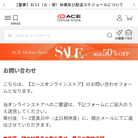
【重要】天候不良や交通状況・物量増等に伴う配送への影響について
【重要】納品書・領収書ペーパーレス化（電子化）のお知らせ
【重要】8/11（火・祝）休業及び配送スケジュールについて
【重要】令和８年熊本地震に伴う配送への影響について
【重要】SNSのなりすまし詐欺にご注意ください
【重要】各種メールが届かない場合に関しまして
【重要】悪質な詐欺サイトにご注意ください
【重要】お問い合わせのご対応に関しまして
BRAND
AI検索
ITEM
お問い合わせ
こちらは、【エースオンラインストア】のお問い合わせフォー
ムとなります。
当オンラインストアへのご要望は、下記フォームにご記入のう
え送信してください。
受付後、1～2営業日中（土日祝休業）に、順次メールにてご返
信させていただきます。