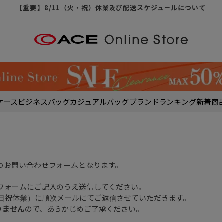
【重要】天候不良や交通状況・物量増等に伴う配送への影響について
【重要】納品書・領収書ペーパーレス化（電子化）のお知らせ
【重要】8/11（火・祝）休業及び配送スケジュールについて
【重要】令和８年熊本地震に伴う配送への影響について
【重要】SNSのなりすまし詐欺にご注意ください
【重要】各種メールが届かない場合に関しまして
【重要】悪質な詐欺サイトにご注意ください
【重要】お問い合わせのご対応に関しまして
ケース
ビジネスバッグ
カジュアルバッグ
ブランド
ランキング
新着商
のお問い合わせフォームとなります。
フォームにご記入のうえ送信してください。
土日祝休業）に順次メールにてご返信させていただきます。
りません
ので、あらかじめご了承ください。