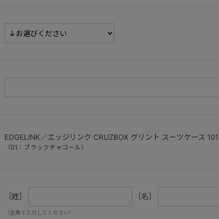
EDGELINK／エッジリンク CRUZBOX グリント スーツケース 101L
（01：ブラックチャコール）
［姓］
［名］
（全角で入力してください）