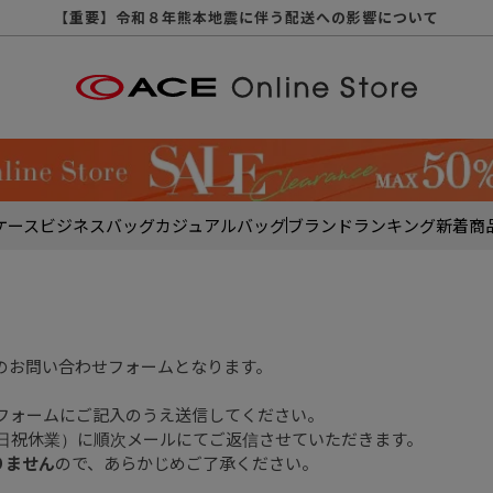
【重要】天候不良や交通状況・物量増等に伴う配送への影響について
【重要】納品書・領収書ペーパーレス化（電子化）のお知らせ
【重要】令和８年熊本地震に伴う配送への影響について
【重要】SNSのなりすまし詐欺にご注意ください
【重要】各種メールが届かない場合に関しまして
【重要】悪質な詐欺サイトにご注意ください
【重要】お問い合わせのご対応に関しまして
ケース
ビジネスバッグ
カジュアルバッグ
ブランド
ランキング
新着商
のお問い合わせフォームとなります。
フォームにご記入のうえ送信してください。
土日祝休業）に順次メールにてご返信させていただきます。
りません
ので、あらかじめご了承ください。