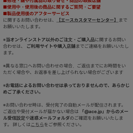
■修理・鍵や付属品の取り寄せ・商品の取扱店舗
■使用中・使用後の商品に関するご質問・ご要望
■製品使用後のアフターサービス
に関するお問い合わせは、
【エースカスタマーセンター】
まで
お願いいたします。
※
当オンラインストア以外のご注文・ご購入品
に関するお問い
合わせは、
ご利用サイトや購入店舗
までご連絡をお願いいたし
ます。
※異なる窓口へお問い合わせの場合、ご返信までにお時間をい
ただく場合や、お返事を差し上げられない場合がございます
※
お電話によるお問い合わせは承っておりませんので、あらかじ
めご了承ください。
※お問い合わせ時は、受付完了の自動メールが配信されます。
ご返信や受付メールが届かない場合は
「@ace.jp」からのメー
ル受信設定
や
迷惑メールフォルダ
のご確認をお願いいたしま
す。 詳しくは
こちら
をご参照ください。