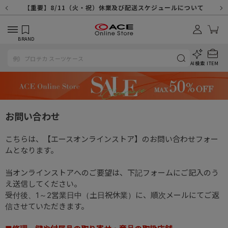
【重要】天候不良や交通状況・物量増等に伴う配送への影響について
【重要】納品書・領収書ペーパーレス化（電子化）のお知らせ
【重要】8/11（火・祝）休業及び配送スケジュールについて
【重要】令和８年熊本地震に伴う配送への影響について
【重要】SNSのなりすまし詐欺にご注意ください
【重要】各種メールが届かない場合に関しまして
【重要】悪質な詐欺サイトにご注意ください
【重要】お問い合わせのご対応に関しまして
BRAND
AI検索
ITEM
お問い合わせ
こちらは、【エースオンラインストア】のお問い合わせフォー
ムとなります。
当オンラインストアへのご要望は、下記フォームにご記入のう
え送信してください。
受付後、1～2営業日中（土日祝休業）に、順次メールにてご返
信させていただきます。