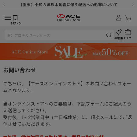
【重要】天候不良や交通状況・物量増等に伴う配送への影響について
【重要】納品書・領収書ペーパーレス化（電子化）のお知らせ
【重要】令和８年熊本地震に伴う配送への影響について
【重要】SNSのなりすまし詐欺にご注意ください
【重要】各種メールが届かない場合に関しまして
【重要】悪質な詐欺サイトにご注意ください
【重要】お問い合わせのご対応に関しまして
BRAND
AI検索
ITEM
お問い合わせ
こちらは、【エースオンラインストア】のお問い合わせフォー
ムとなります。
当オンラインストアへのご要望は、下記フォームにご記入のう
え送信してください。
受付後、1～2営業日中（土日祝休業）に、順次メールにてご返
信させていただきます。