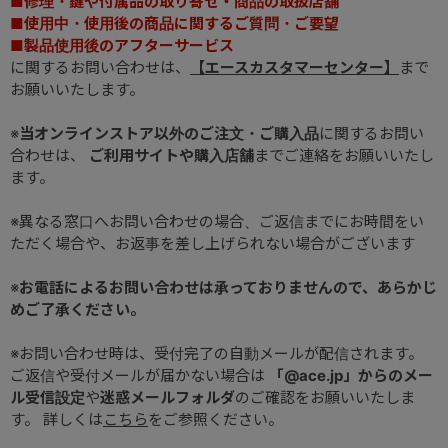
■修理・鍵や付属品の取り寄せ・商品の取扱店舗
■使用中・使用後の商品に関するご質問・ご要望
■製品使用後のアフターサービス
に関するお問い合わせは、
【エースカスタマーセンター】
まで
お願いいたします。
※
当オンラインストア以外のご注文・ご購入品
に関するお問い
合わせは、
ご利用サイトや購入店舗
までご連絡をお願いいたし
ます。
※異なる窓口へお問い合わせの場合、ご返信までにお時間をい
ただく場合や、お返事を差し上げられない場合がございます
※
お電話によるお問い合わせは承っておりませんので、あらかじ
めご了承ください。
※お問い合わせ時は、受付完了の自動メールが配信されます。
ご返信や受付メールが届かない場合は
「@ace.jp」からのメー
ル受信設定
や
迷惑メールフォルダ
のご確認をお願いいたしま
す。 詳しくは
こちら
をご参照ください。