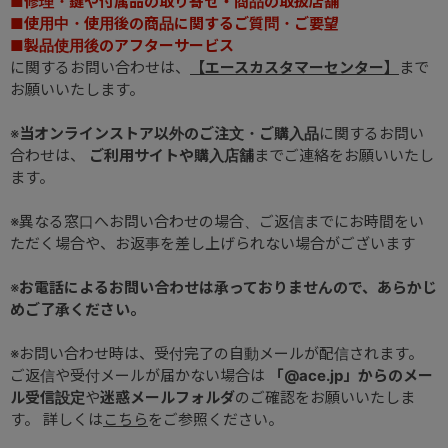
■修理・鍵や付属品の取り寄せ・商品の取扱店舗
■使用中・使用後の商品に関するご質問・ご要望
■製品使用後のアフターサービス
に関するお問い合わせは、
【エースカスタマーセンター】
まで
お願いいたします。
※
当オンラインストア以外のご注文・ご購入品
に関するお問い
合わせは、
ご利用サイトや購入店舗
までご連絡をお願いいたし
ます。
※異なる窓口へお問い合わせの場合、ご返信までにお時間をい
ただく場合や、お返事を差し上げられない場合がございます
※
お電話によるお問い合わせは承っておりませんので、あらかじ
めご了承ください。
※お問い合わせ時は、受付完了の自動メールが配信されます。
ご返信や受付メールが届かない場合は
「@ace.jp」からのメー
ル受信設定
や
迷惑メールフォルダ
のご確認をお願いいたしま
す。 詳しくは
こちら
をご参照ください。