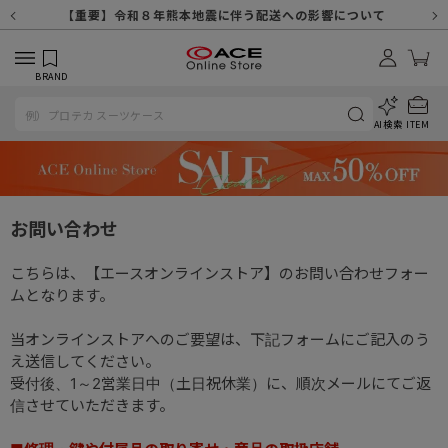
【重要】天候不良や交通状況・物量増等に伴う配送への影響について
【重要】納品書・領収書ペーパーレス化（電子化）のお知らせ
【重要】令和８年熊本地震に伴う配送への影響について
【重要】SNSのなりすまし詐欺にご注意ください
【重要】各種メールが届かない場合に関しまして
【重要】悪質な詐欺サイトにご注意ください
【重要】お問い合わせのご対応に関しまして
BRAND
AI検索
ITEM
お問い合わせ
こちらは、【エースオンラインストア】のお問い合わせフォー
ムとなります。
当オンラインストアへのご要望は、下記フォームにご記入のう
え送信してください。
受付後、1～2営業日中（土日祝休業）に、順次メールにてご返
信させていただきます。