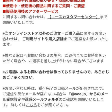
■修理・鍵や付属品の取り寄せ・商品の取扱店舗
■使用中・使用後の商品に関するご質問・ご要望
■製品使用後のアフターサービス
に関するお問い合わせは、
【エースカスタマーセンター】
まで
お願いいたします。
※
当オンラインストア以外のご注文・ご購入品
に関するお問い
合わせは、
ご利用サイトや購入店舗
までご連絡をお願いいたし
ます。
※異なる窓口へお問い合わせの場合、ご返信までにお時間をい
ただく場合や、お返事を差し上げられない場合がございます
※
お電話によるお問い合わせは承っておりませんので、あらかじ
めご了承ください。
※お問い合わせ時は、受付完了の自動メールが配信されます。
ご返信や受付メールが届かない場合は
「@ace.jp」からのメー
ル受信設定
や
迷惑メールフォルダ
のご確認をお願いいたしま
す。 詳しくは
こちら
をご参照ください。