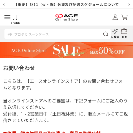
【重要】天候不良や交通状況・物量増等に伴う配送への影響について
【重要】納品書・領収書ペーパーレス化（電子化）のお知らせ
【重要】8/11（火・祝）休業及び配送スケジュールについて
【重要】令和８年熊本地震に伴う配送への影響について
【重要】SNSのなりすまし詐欺にご注意ください
【重要】各種メールが届かない場合に関しまして
【重要】悪質な詐欺サイトにご注意ください
【重要】お問い合わせのご対応に関しまして
BRAND
AI検索
ITEM
お問い合わせ
こちらは、【エースオンラインストア】のお問い合わせフォー
ムとなります。
当オンラインストアへのご要望は、下記フォームにご記入のう
え送信してください。
受付後、1～2営業日中（土日祝休業）に、順次メールにてご返
信させていただきます。