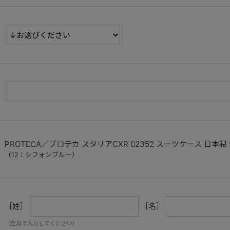
PROTECA／プロテカ スタリアCXR 02352 スーツケース 日本製 
（12：シフォンブルー）
［姓］
［名］
（全角で入力してください）