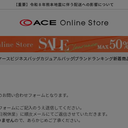
【重要】天候不良や交通状況・物量増等に伴う配送への影響について
【重要】納品書・領収書ペーパーレス化（電子化）のお知らせ
【重要】令和８年熊本地震に伴う配送への影響について
【重要】SNSのなりすまし詐欺にご注意ください
【重要】各種メールが届かない場合に関しまして
【重要】悪質な詐欺サイトにご注意ください
【重要】お問い合わせのご対応に関しまして
ケース
ビジネスバッグ
カジュアルバッグ
ブランド
ランキング
新着商
のお問い合わせフォームとなります。
フォームにご記入のうえ送信してください。
土日祝休業）に順次メールにてご返信させていただきます。
りません
ので、あらかじめご了承ください。