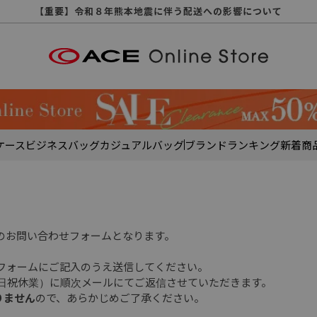
【重要】天候不良や交通状況・物量増等に伴う配送への影響について
【重要】納品書・領収書ペーパーレス化（電子化）のお知らせ
【重要】令和８年熊本地震に伴う配送への影響について
【重要】SNSのなりすまし詐欺にご注意ください
【重要】各種メールが届かない場合に関しまして
【重要】悪質な詐欺サイトにご注意ください
【重要】お問い合わせのご対応に関しまして
ケース
ビジネスバッグ
カジュアルバッグ
ブランド
ランキング
新着商
のお問い合わせフォームとなります。
フォームにご記入のうえ送信してください。
土日祝休業）に順次メールにてご返信させていただきます。
りません
ので、あらかじめご了承ください。