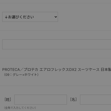
PROTECA／プロテカ エアロフレックスDX2 スーツケース 日本製 52
（09：グレー×ホワイト）
［姓］
［名］
（全角で入力してください）