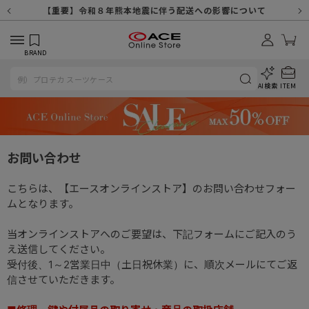
【重要】天候不良や交通状況・物量増等に伴う配送への影響について
【重要】納品書・領収書ペーパーレス化（電子化）のお知らせ
【重要】令和８年熊本地震に伴う配送への影響について
【重要】SNSのなりすまし詐欺にご注意ください
【重要】各種メールが届かない場合に関しまして
【重要】悪質な詐欺サイトにご注意ください
【重要】お問い合わせのご対応に関しまして
BRAND
AI検索
ITEM
お問い合わせ
こちらは、【エースオンラインストア】のお問い合わせフォー
ムとなります。
当オンラインストアへのご要望は、下記フォームにご記入のう
え送信してください。
受付後、1～2営業日中（土日祝休業）に、順次メールにてご返
信させていただきます。