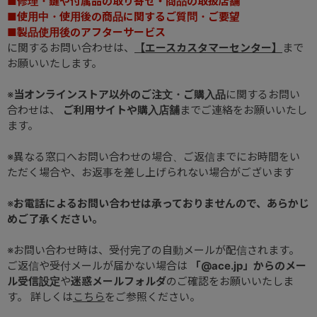
■修理・鍵や付属品の取り寄せ・商品の取扱店舗
■使用中・使用後の商品に関するご質問・ご要望
■製品使用後のアフターサービス
に関するお問い合わせは、
【エースカスタマーセンター】
まで
お願いいたします。
※
当オンラインストア以外のご注文・ご購入品
に関するお問い
合わせは、
ご利用サイトや購入店舗
までご連絡をお願いいたし
ます。
※異なる窓口へお問い合わせの場合、ご返信までにお時間をい
ただく場合や、お返事を差し上げられない場合がございます
※
お電話によるお問い合わせは承っておりませんので、あらかじ
めご了承ください。
※お問い合わせ時は、受付完了の自動メールが配信されます。
ご返信や受付メールが届かない場合は
「@ace.jp」からのメー
ル受信設定
や
迷惑メールフォルダ
のご確認をお願いいたしま
す。 詳しくは
こちら
をご参照ください。