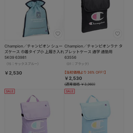
Champion／チャンピオン シュー
Champion／チャンピオンラナ タ
ズケース 巾着タイプ小 上履き入れ
ブレットケース 通学 通塾用
5K09 63981
63556
（15：サックスブルー）
（01：ブラック）
￥2,530
【当初価格より 36% OFF！】
￥2,530
(通常価格 ￥3,960)
SALE
SALE