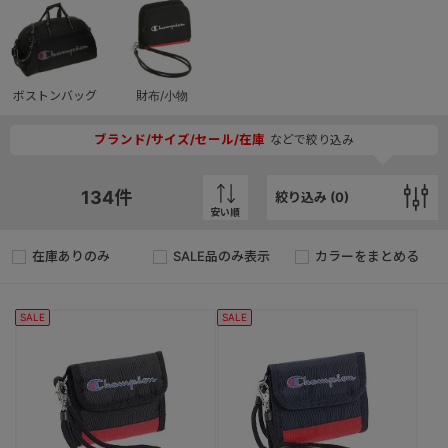
ボストンバッグ
財布/小物
ブランド/サイズ/セール/在庫
などで絞り込み
134
件
絞り込み (
0
)
安い順
在庫ありのみ
SALE品のみ表示
カラーをまとめる
SALE
SALE