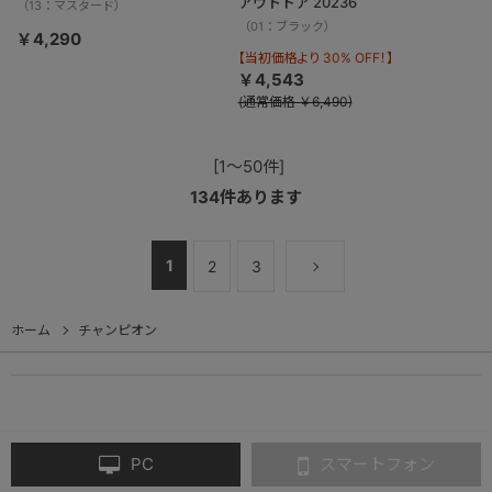
アウトドア 20236
（13：マスタード）
（01：ブラック）
￥4,290
【当初価格より 30% OFF！】
￥4,543
(通常価格 ￥6,490)
[1～50件]
134
件あります
1
2
3
ホーム
チャンピオン
PC
スマートフォン