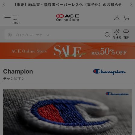
【重要】天候不良や交通状況・物量増等に伴う配送への影響について
【重要】納品書・領収書ペーパーレス化（電子化）のお知らせ
【重要】令和８年熊本地震に伴う配送への影響について
【重要】SNSのなりすまし詐欺にご注意ください
【重要】各種メールが届かない場合に関しまして
【重要】悪質な詐欺サイトにご注意ください
【重要】お問い合わせのご対応に関しまして
BRAND
AI検索
ITEM
Champion
チャンピオン