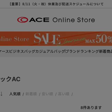
【重要】天候不良や交通状況・物量増等に伴う配送への影響について
【重要】納品書・領収書ペーパーレス化（電子化）のお知らせ
【重要】8/11（火・祝）休業及び配送スケジュールについて
【重要】令和８年熊本地震に伴う配送への影響について
【重要】SNSのなりすまし詐欺にご注意ください
【重要】各種メールが届かない場合に関しまして
【重要】悪質な詐欺サイトにご注意ください
【重要】お問い合わせのご対応に関しまして
ケース
ビジネスバッグ
カジュアルバッグ
ブランド
ランキング
新着商
ックAC
人気順
新着順
安い順
高い順
8
件あります