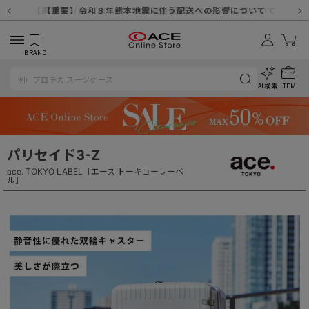
【重要】天候不良や交通状況・物量増等に伴う配送への影響について
【重要】納品書・領収書ペーパーレス化（電子化）のお知らせ
【重要】8/11（火・祝）休業及び配送スケジュールについて
【重要】令和８年熊本地震に伴う配送への影響について
【重要】SNSのなりすまし詐欺にご注意ください
【重要】各種メールが届かない場合に関しまして
【重要】悪質な詐欺サイトにご注意ください
【重要】お問い合わせのご対応に関しまして
BRAND
AI検索
ITEM
パリセイド3-Z
ace. TOKYO LABEL［エース トーキョーレーベ
ル］