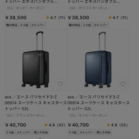
トッパー エキスパンダブル
トッパー エキスパンダブル
33/41L
33/41L
（03：ネイビーカーボン）
（06：ホワイトカーボン）
￥38,500
￥38,500
4.7
（11）
4.7
（11）
機内持込
2-3泊
ストッパー
機内持込
2-3泊
ストッパー
ace.／エース パリセイド3-Z
ace.／エース パリセイド3-Z
06914 スーツケース キャスタース
06914 スーツケース キャスタース
トッパー 52L
トッパー 52L
（02：ブラックカーボン）
（03：ネイビーカーボン）
￥40,700
￥40,700
4.8
（22）
4.8
（22）
3-5泊
ストッパー
預入手荷物
3-5泊
ストッパー
預入手荷物