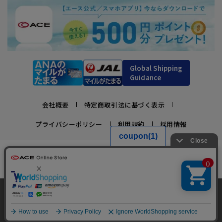
Global Shipping
Guidance
会社概要
特定商取引法に基づく表示
プライバシーポリシー
利用規約
採用情報
かばんの総合メーカー、エース公式サイト
スーツケースビジネスバッグ直営店ならではの豊富なラインナップでご紹介！
充実のアフターサービス・豊富な品揃え・安心のメーカー直営ストア
当サイトでは、サイトの利便性向上のため、クッ
キー(Cookie)を使用しています。クッキーについ
承諾する
Copyright © ACE Co., Ltd. All rights reserved.
て
詳細はこちら