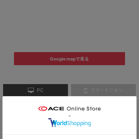
Google mapで見る
PC
スマートフォン
月～金曜 13時／土曜 11時
までのご注文完了で「当日出荷」
3,300円以上のご購入で
「送料無料」