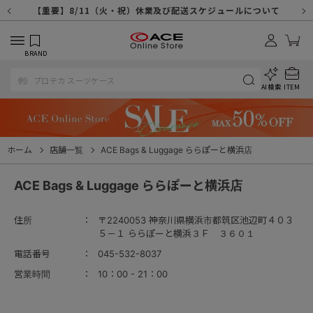
【重要】天候不良や交通状況・物量増等に伴う配送への影響について
【重要】納品書・領収書ペーパーレス化（電子化）のお知らせ
【重要】8/11（火・祝）休業及び配送スケジュールについて
【重要】令和８年熊本地震に伴う配送への影響について
【重要】SNSのなりすまし詐欺にご注意ください
【重要】各種メールが届かない場合に関しまして
【重要】悪質な詐欺サイトにご注意ください
【重要】お問い合わせのご対応に関しまして
BRAND
AI検索
ITEM
ホーム
店舗一覧
ACE Bags & Luggage ららぽーと横浜店
ACE Bags & Luggage ららぽーと横浜店
住所
〒2240053 神奈川県横浜市都筑区池辺町４０３
５－１ ららぽーと横浜３Ｆ ３６０１
電話番号
045-532-8037
営業時間
10：00 - 21：00