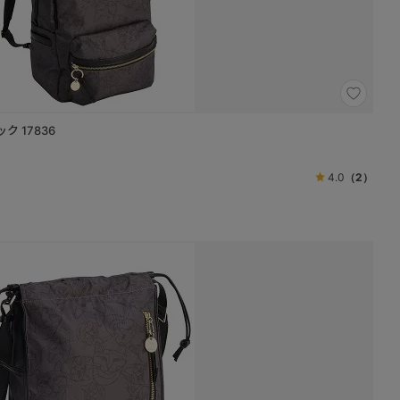
サック 17836
4.0
（2）