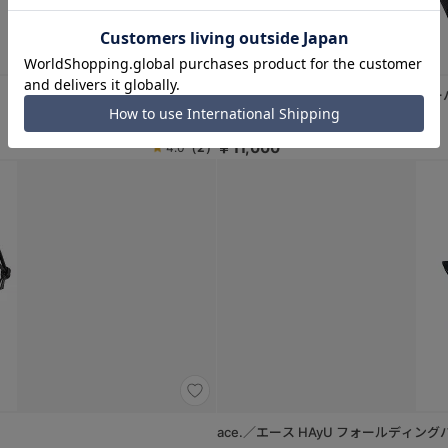
ace.／エース HAyU ユッカ ショル
（08：チャコール（ネコヘッド柄））
￥11,000
4.0
（2）
ace.／エース HAyU フォール