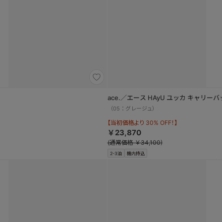
ace.／エース HAyU ユッカ キャリー
（05：グレージュ）
【当初価格より 30% OFF！】
￥23,870
(通常価格 ￥34,100)
2-3泊
機内持込