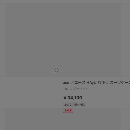
ace.／エース HAyU パキラ スー
（01：ブラック）
￥34,100
2-3泊
機内持込
SALE