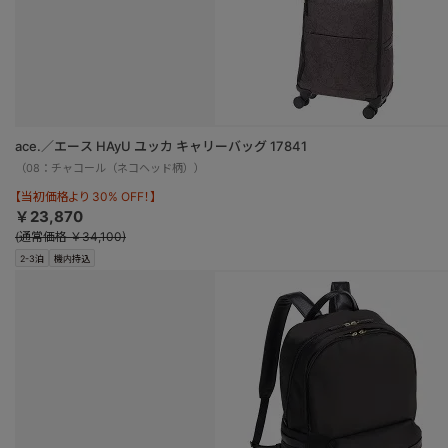
ace.／エース HAyU ユッカ キャリーバッグ 17841
（08：チャコール（ネコヘッド柄））
【当初価格より 30% OFF！】
￥23,870
(通常価格 ￥34,100)
2-3泊
機内持込