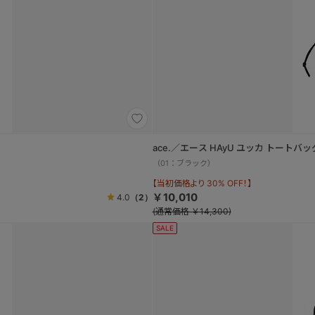
ace.／エース HAyU ユッカ トートバ
（01：ブラック）
【当初価格より 30% OFF！】
￥10,010
4.0
（2）
(通常価格 ￥14,300)
SALE