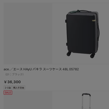
ace.／エース HAyU パキラ スーツケース 48L 05782
（01：ブラック）
￥36,300
2-3泊
預入手荷物
SALE