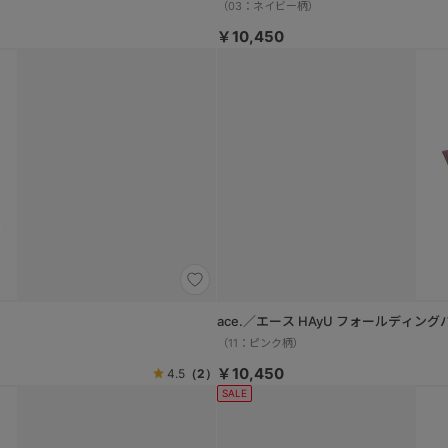
（03：ネイビー柄）
￥10,450
ace.／エース HAyU フォール
（11：ピンク柄）
￥10,450
4.5
（2）
SALE