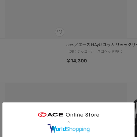
ace.／エース HAyU ユッカ リュック
（08：チャコール（ネコヘッド柄））
￥14,300