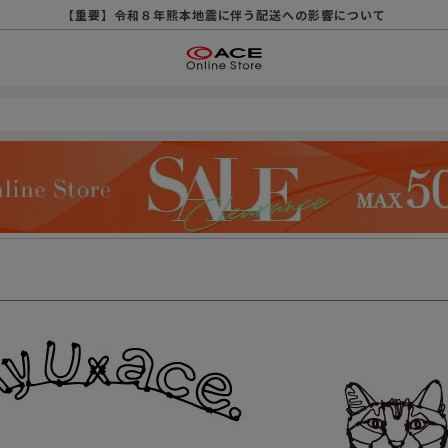
【重要】天候不良や交通状況・物量増等に伴う配送への影響について
【重要】納品書・領収書ペーパーレス化（電子化）のお知らせ
【重要】令和８年熊本地震に伴う配送への影響について
【重要】SNSのなりすまし詐欺にご注意ください
【重要】各種メールが届かない場合に関しまして
【重要】悪質な詐欺サイトにご注意ください
【重要】お問い合わせのご対応に関しまして