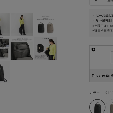
・セール品は
・月～金曜日 
※土曜日は11
※祝日や長期休
This size fits
M
カラー
01