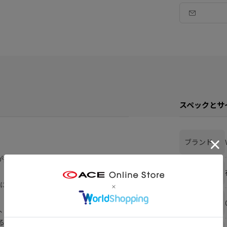
スペックとサ
ブランド
htが提案する、通勤レザーアイテム。
在庫
に表情が馴染んでいくシンプルなレザー
カラー
、シンプルなのにどこかエッジの効いた
る一品です。