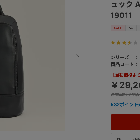
ュック A
19011
SALE
A4
シリーズ
商品コード
【当初価格より 
￥29,
通常価格
:
￥41,8
532
ポイント
店