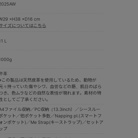
2025AW
W29 ×H38 ×D16 cm
サイズについてはこちら
11 L
1000g
牛革
※この製品は天然皮革を使用しているため、動物が
元々持っていた傷やシワ、血管などの筋、肌目のばら
つき、色ムラなどの自然な表情が現れます。素材の特
性としてご了承ください。
A4ファイル収納／PC収納（13.3inch）／シースルー
ポケット／他ポケット多数／Napping pl.(スマートフ
ォンポケット)／Me Strap(キーストラップ)／セットア
ップ