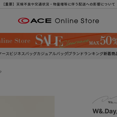
【重要】天候不良や交通状況・物量増等に伴う配送への影響について
【重要】納品書・領収書ペーパーレス化（電子化）のお知らせ
【重要】8/11（火・祝）休業及び配送スケジュールについて
【重要】令和８年熊本地震に伴う配送への影響について
【重要】SNSのなりすまし詐欺にご注意ください
【重要】各種メールが届かない場合に関しまして
【重要】悪質な詐欺サイトにご注意ください
【重要】お問い合わせのご対応に関しまして
ケース
ビジネスバッグ
カジュアルバッグ
ブランド
ランキング
新着商
ク
W&.Da