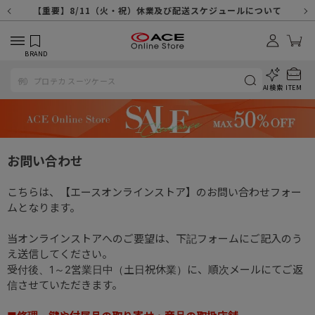
【重要】天候不良や交通状況・物量増等に伴う配送への影響について
【重要】納品書・領収書ペーパーレス化（電子化）のお知らせ
【重要】8/11（火・祝）休業及び配送スケジュールについて
【重要】令和８年熊本地震に伴う配送への影響について
【重要】SNSのなりすまし詐欺にご注意ください
【重要】各種メールが届かない場合に関しまして
【重要】悪質な詐欺サイトにご注意ください
【重要】お問い合わせのご対応に関しまして
BRAND
AI検索
ITEM
お問い合わせ
こちらは、【エースオンラインストア】のお問い合わせフォー
ムとなります。
当オンラインストアへのご要望は、下記フォームにご記入のう
え送信してください。
受付後、1～2営業日中（土日祝休業）に、順次メールにてご返
信させていただきます。