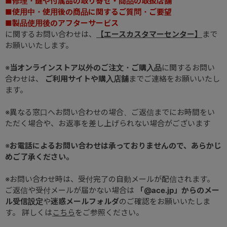
■修理・鍵や付属品の取り寄せ・商品の取扱店舗
■使用中・使用後の商品に関するご質問・ご要望
■製品使用後のアフターサービス
に関するお問い合わせは、
【エースカスタマーセンター】
まで
お願いいたします。
※
当オンラインストア以外のご注文・ご購入品
に関するお問い
合わせは、
ご利用サイトや購入店舗
までご連絡をお願いいたし
ます。
※異なる窓口へお問い合わせの場合、ご返信までにお時間をい
ただく場合や、お返事を差し上げられない場合がございます
※
お電話によるお問い合わせは承っておりませんので、あらかじ
めご了承ください。
※お問い合わせ時は、受付完了の自動メールが配信されます。
ご返信や受付メールが届かない場合は
「@ace.jp」からのメー
ル受信設定
や
迷惑メールフォルダ
のご確認をお願いいたしま
す。 詳しくは
こちら
をご参照ください。