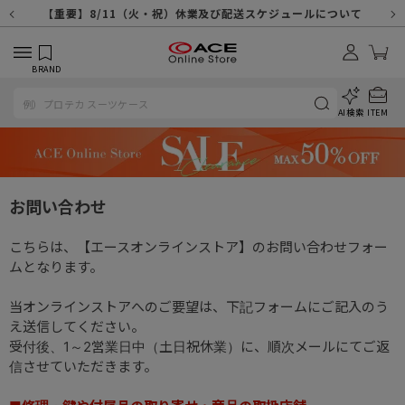
【重要】天候不良や交通状況・物量増等に伴う配送への影響について
【重要】納品書・領収書ペーパーレス化（電子化）のお知らせ
【重要】8/11（火・祝）休業及び配送スケジュールについて
【重要】令和８年熊本地震に伴う配送への影響について
【重要】SNSのなりすまし詐欺にご注意ください
【重要】各種メールが届かない場合に関しまして
【重要】悪質な詐欺サイトにご注意ください
【重要】お問い合わせのご対応に関しまして
BRAND
AI検索
ITEM
お問い合わせ
こちらは、【エースオンラインストア】のお問い合わせフォー
ムとなります。
当オンラインストアへのご要望は、下記フォームにご記入のう
え送信してください。
受付後、1～2営業日中（土日祝休業）に、順次メールにてご返
信させていただきます。