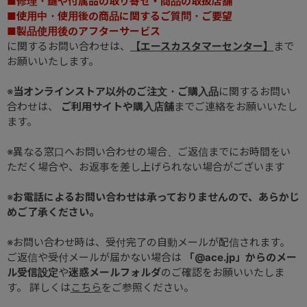
■修理・鍵や付属品の取り寄せ・商品の取扱店舗
■使用中・使用後の商品に関するご質問・ご要望
■製品使用後のアフターサービス
に関するお問い合わせは、
【エースカスタマーセンター】
まで
お願いいたします。
※
当オンラインストア以外のご注文・ご購入品
に関するお問い
合わせは、
ご利用サイトや購入店舗
までご連絡をお願いいたし
ます。
※異なる窓口へお問い合わせの場合、ご返信までにお時間をい
ただく場合や、お返事を差し上げられない場合がございます
※
お電話によるお問い合わせは承っておりませんので、あらかじ
めご了承ください。
※お問い合わせ時は、受付完了の自動メールが配信されます。
ご返信や受付メールが届かない場合は
「@ace.jp」からのメー
ル受信設定
や
迷惑メールフォルダ
のご確認をお願いいたしま
す。 詳しくは
こちら
をご参照ください。