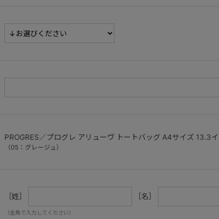
PROGRES／プログレ アリューヴ トートバッグ A4サイズ 13.3イン
（05：グレージュ）
［姓］
［名］
（全角で入力してください）