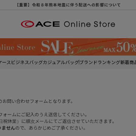
【重要】天候不良や交通状況・物量増等に伴う配送への影響について
【重要】納品書・領収書ペーパーレス化（電子化）のお知らせ
【重要】令和８年熊本地震に伴う配送への影響について
【重要】SNSのなりすまし詐欺にご注意ください
【重要】各種メールが届かない場合に関しまして
【重要】悪質な詐欺サイトにご注意ください
【重要】お問い合わせのご対応に関しまして
ケース
ビジネスバッグ
カジュアルバッグ
ブランド
ランキング
新着商
のお問い合わせフォームとなります。
フォームにご記入のうえ送信してください。
土日祝休業）に順次メールにてご返信させていただきます。
りません
ので、あらかじめご了承ください。