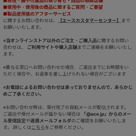
■修理・鍵や付属品の取り寄せ・商品の取扱店舗
■使用中・使用後の商品に関するご質問・ご要望
■製品使用後のアフターサービス
に関するお問い合わせは、
【エースカスタマーセンター】
まで
お願いいたします。
※
当オンラインストア以外のご注文・ご購入品
に関するお問い
合わせは、
ご利用サイトや購入店舗
までご連絡をお願いいたし
ます。
※異なる窓口へお問い合わせの場合、ご返信までにお時間をい
ただく場合や、お返事を差し上げられない場合がございます
※
お電話によるお問い合わせは承っておりませんので、あらかじ
めご了承ください。
※お問い合わせ時は、受付完了の自動メールが配信されます。
ご返信や受付メールが届かない場合は
「@ace.jp」からのメー
ル受信設定
や
迷惑メールフォルダ
のご確認をお願いいたしま
す。 詳しくは
こちら
をご参照ください。