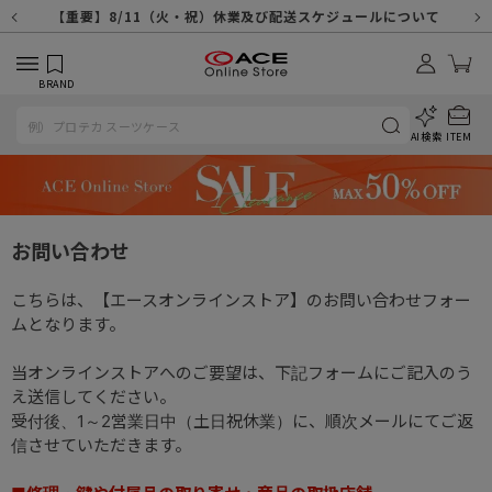
【重要】天候不良や交通状況・物量増等に伴う配送への影響について
【重要】納品書・領収書ペーパーレス化（電子化）のお知らせ
【重要】8/11（火・祝）休業及び配送スケジュールについて
【重要】令和８年熊本地震に伴う配送への影響について
【重要】SNSのなりすまし詐欺にご注意ください
【重要】各種メールが届かない場合に関しまして
【重要】悪質な詐欺サイトにご注意ください
【重要】お問い合わせのご対応に関しまして
BRAND
AI検索
ITEM
お問い合わせ
こちらは、【エースオンラインストア】のお問い合わせフォー
ムとなります。
当オンラインストアへのご要望は、下記フォームにご記入のう
え送信してください。
受付後、1～2営業日中（土日祝休業）に、順次メールにてご返
信させていただきます。