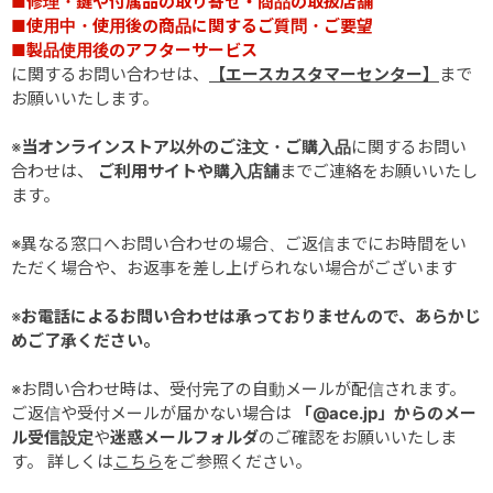
■修理・鍵や付属品の取り寄せ・商品の取扱店舗
■使用中・使用後の商品に関するご質問・ご要望
■製品使用後のアフターサービス
に関するお問い合わせは、
【エースカスタマーセンター】
まで
お願いいたします。
※
当オンラインストア以外のご注文・ご購入品
に関するお問い
合わせは、
ご利用サイトや購入店舗
までご連絡をお願いいたし
ます。
※異なる窓口へお問い合わせの場合、ご返信までにお時間をい
ただく場合や、お返事を差し上げられない場合がございます
※
お電話によるお問い合わせは承っておりませんので、あらかじ
めご了承ください。
※お問い合わせ時は、受付完了の自動メールが配信されます。
ご返信や受付メールが届かない場合は
「@ace.jp」からのメー
ル受信設定
や
迷惑メールフォルダ
のご確認をお願いいたしま
す。 詳しくは
こちら
をご参照ください。