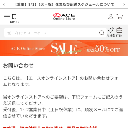
【重要】天候不良や交通状況・物量増等に伴う配送への影響について
【重要】納品書・領収書ペーパーレス化（電子化）のお知らせ
【重要】8/11（火・祝）休業及び配送スケジュールについて
【重要】令和８年熊本地震に伴う配送への影響について
【重要】SNSのなりすまし詐欺にご注意ください
【重要】各種メールが届かない場合に関しまして
【重要】悪質な詐欺サイトにご注意ください
【重要】お問い合わせのご対応に関しまして
BRAND
AI検索
ITEM
お問い合わせ
こちらは、【エースオンラインストア】のお問い合わせフォー
ムとなります。
当オンラインストアへのご要望は、下記フォームにご記入のう
え送信してください。
受付後、1～2営業日中（土日祝休業）に、順次メールにてご返
信させていただきます。