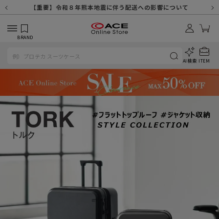
【重要】天候不良や交通状況・物量増等に伴う配送への影響について
【重要】納品書・領収書ペーパーレス化（電子化）のお知らせ
【重要】令和８年熊本地震に伴う配送への影響について
【重要】SNSのなりすまし詐欺にご注意ください
【重要】各種メールが届かない場合に関しまして
【重要】悪質な詐欺サイトにご注意ください
【重要】お問い合わせのご対応に関しまして
BRAND
AI検索
ITEM