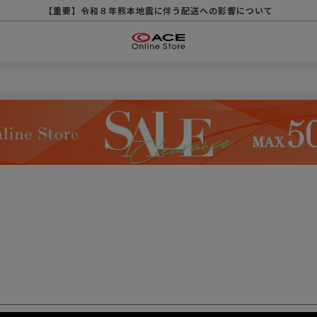
【重要】天候不良や交通状況・物量増等に伴う配送への影響について
【重要】納品書・領収書ペーパーレス化（電子化）のお知らせ
【重要】令和８年熊本地震に伴う配送への影響について
【重要】SNSのなりすまし詐欺にご注意ください
【重要】各種メールが届かない場合に関しまして
【重要】悪質な詐欺サイトにご注意ください
【重要】お問い合わせのご対応に関しまして