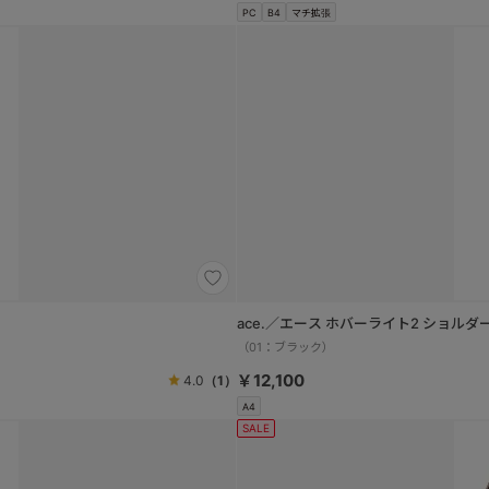
PC
B4
マチ拡張
ace.／エース ホバーライト2 ショルダー
（01：ブラック）
￥12,100
4.0
（1）
A4
SALE