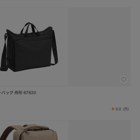
バッグ 舟形 67620
5.0
（1）