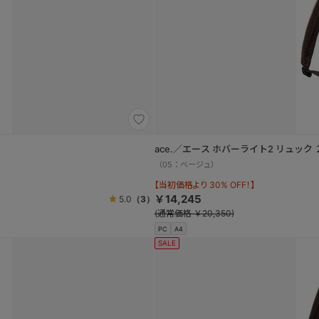
ace.／エース ホバーライト2 リュック ２気
（05：ベージュ）
【当初価格より 30% OFF！】
￥14,245
5.0
（3）
(通常価格 ￥20,350)
PC
A4
SALE