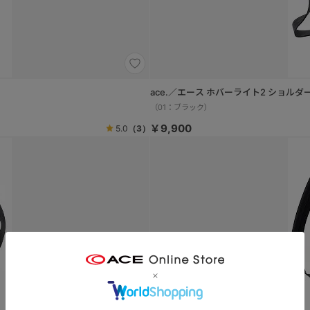
ace.／エース ホバーライト2 ショルダー
（01：ブラック）
￥9,900
5.0
（3）