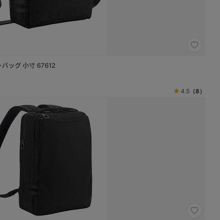
バッグ 小寸 67612
4.5
（8）