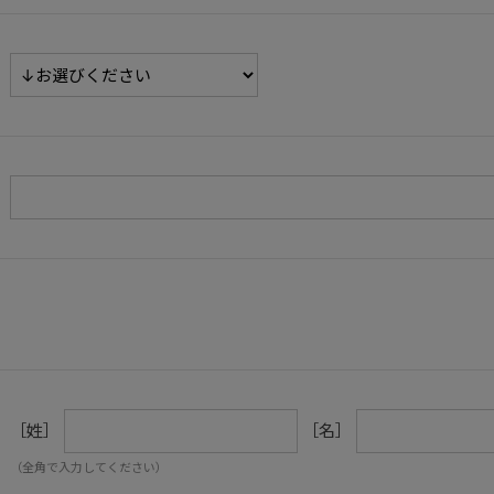
［姓］
［名］
（全角で入力してください）