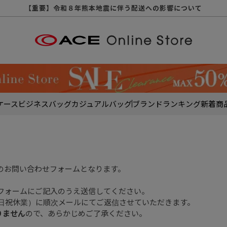
【重要】天候不良や交通状況・物量増等に伴う配送への影響について
【重要】納品書・領収書ペーパーレス化（電子化）のお知らせ
【重要】8/11（火・祝）休業及び配送スケジュールについて
【重要】令和８年熊本地震に伴う配送への影響について
【重要】SNSのなりすまし詐欺にご注意ください
【重要】各種メールが届かない場合に関しまして
【重要】悪質な詐欺サイトにご注意ください
【重要】お問い合わせのご対応に関しまして
ケース
ビジネスバッグ
カジュアルバッグ
ブランド
ランキング
新着商
のお問い合わせフォームとなります。
フォームにご記入のうえ送信してください。
土日祝休業）に順次メールにてご返信させていただきます。
りません
ので、あらかじめご了承ください。