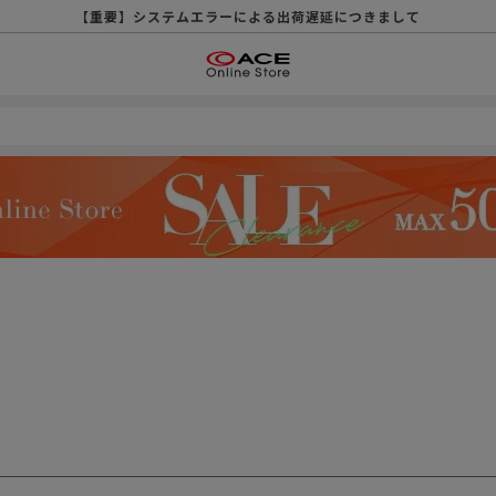
【重要】天候不良や交通状況・物量増等に伴う配送への影響について
【重要】納品書・領収書ペーパーレス化（電子化）のお知らせ
【重要】8/11（火・祝）休業及び配送スケジュールについて
【重要】令和８年熊本地震に伴う配送への影響について
【重要】システムエラーによる出荷遅延につきまして
【重要】SNSのなりすまし詐欺にご注意ください
【重要】各種メールが届かない場合に関しまして
【重要】悪質な詐欺サイトにご注意ください
【重要】お問い合わせのご対応に関しまして