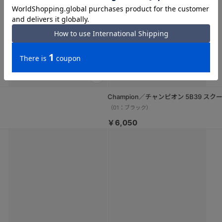
Champion／チャンピオン 5B39 スク
（01：ブラック）
￥6,050