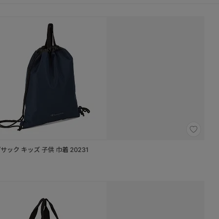
Champion／チャンピオン 5B39 ナップサック キッズ 子供 巾着 20231