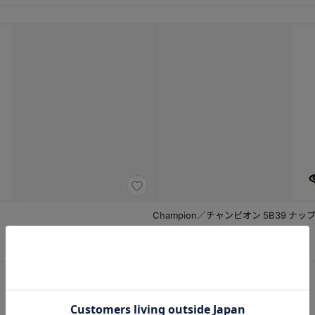
（03：ネイビー）
￥2,860